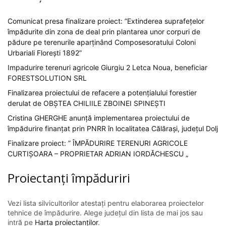
Comunicat presa finalizare proiect: ”Extinderea suprafețelor
împădurite din zona de deal prin plantarea unor corpuri de
pădure pe terenurile aparținând Composesoratului Coloni
Urbariali Florești 1892”
Impadurire terenuri agricole Giurgiu 2 Letca Noua, beneficiar
FORESTSOLUTION SRL
Finalizarea proiectului de refacere a potențialului forestier
derulat de OBȘTEA CHILIILE ZBOINEI SPINEȘTI
Cristina GHERGHE anunță implementarea proiectului de
împădurire finanțat prin PNRR în localitatea Călărași, județul Dolj
Finalizare proiect: ” ÎMPĂDURIRE TERENURI AGRICOLE
CURTIȘOARA – PROPRIETAR ADRIAN IORDĂCHESCU „
Proiectanți împăduriri
Vezi lista silvicultorilor atestați pentru elaborarea proiectelor
tehnice de împădurire. Alege județul din lista de mai jos sau
intră pe
Harta proiectanților
.