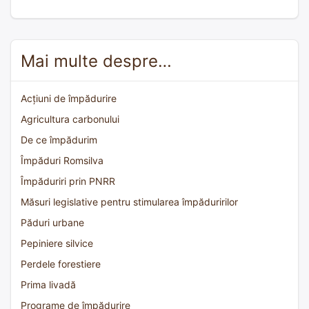
Mai multe despre…
Acțiuni de împădurire
Agricultura carbonului
De ce împădurim
Împăduri Romsilva
Împăduriri prin PNRR
Măsuri legislative pentru stimularea împăduririlor
Păduri urbane
Pepiniere silvice
Perdele forestiere
Prima livadă
Programe de împădurire