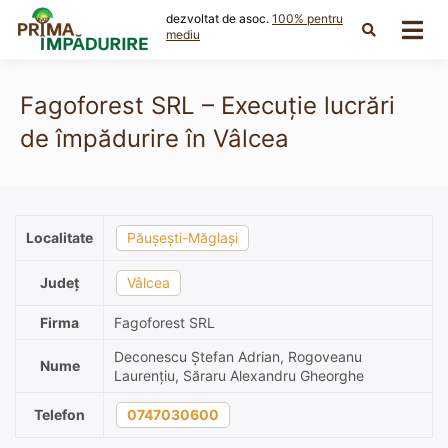
Skip
dezvoltat de asoc.
100% pentru
to
mediu
content
Fagoforest SRL – Execuție lucrări
de împădurire în Vâlcea
Localitate
Păușești-Măglași
Județ
Vâlcea
Firma
Fagoforest SRL
Deconescu Ștefan Adrian, Rogoveanu
Nume
Laurențiu, Săraru Alexandru Gheorghe
Telefon
0747030600