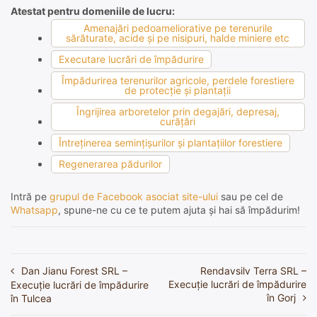
Atestat pentru domeniile de lucru:
Amenajări pedoameliorative pe terenurile
sărăturate, acide şi pe nisipuri, halde miniere etc
Executare lucrări de împădurire
Împădurirea terenurilor agricole, perdele forestiere
de protecţie şi plantaţii
Îngrijirea arboretelor prin degajări, depresaj,
curăţări
Întreţinerea seminţişurilor şi plantaţiilor forestiere
Regenerarea pădurilor
Intră pe
grupul de Facebook asociat site-ului
sau pe cel de
Whatsapp
, spune-ne cu ce te putem ajuta și hai să împădurim!
Dan Jianu Forest SRL –
Rendavsilv Terra SRL –
Navigare
Execuție lucrări de împădurire
Execuție lucrări de împădurire
în
în Gorj
în Tulcea