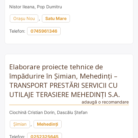
Nistor Ileana, Pop Dumitru
Orașu Nou
,
Satu Mare
Telefon:
0745961346
Elaborare proiecte tehnice de
împădurire în Șimian, Mehedinți –
TRANSPORT PRESTĂRI SERVICII CU
UTILAJE TERASIERE MEHEDINȚI S.A.
adaugă o recomandare
Ciochină Cristian Dorin, Dascălu Ștefan
Șimian
,
Mehedinți
Telefon:
0252325645