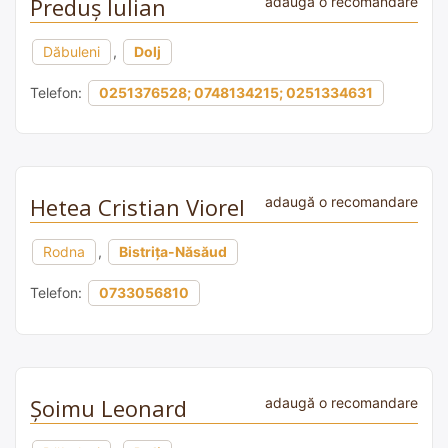
Preduș Iulian
adaugă o recomandare
Dăbuleni
,
Dolj
Telefon:
0251376528; 0748134215; 0251334631
Hetea Cristian Viorel
adaugă o recomandare
Rodna
,
Bistrița-Năsăud
Telefon:
0733056810
Şoimu Leonard
adaugă o recomandare