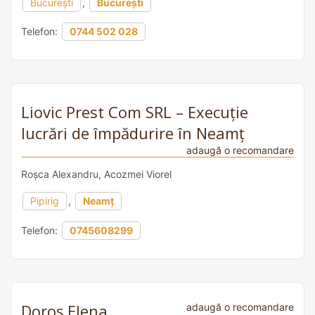
București
,
București
Telefon:
0744 502 028
Liovic Prest Com SRL – Execuție
lucrări de împădurire în Neamț
adaugă o recomandare
Roșca Alexandru, Acozmei Viorel
Pipirig
,
Neamț
Telefon:
0745608299
Doroș Elena
adaugă o recomandare