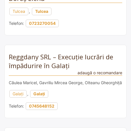
Tulcea
,
Tulcea
Telefon:
0723270054
Reggdany SRL – Execuție lucrări de
împădurire în Galați
adaugă o recomandare
Căulea Maricel, Gavriliu Mircea George, Olteanu Gheorghiță
Galați
,
Galați
Telefon:
0745648152