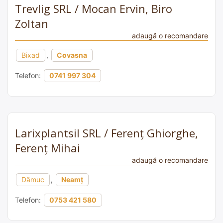
Trevlig SRL / Mocan Ervin, Biro
Zoltan
adaugă o recomandare
Bixad
,
Covasna
Telefon:
0741 997 304
Larixplantsil SRL / Ferenț Ghiorghe,
Ferenț Mihai
adaugă o recomandare
Dămuc
,
Neamț
Telefon:
0753 421 580