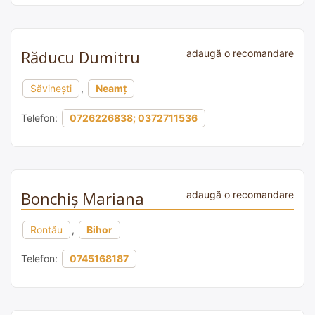
Răducu Dumitru
adaugă o recomandare
Săvinești
,
Neamț
Telefon:
0726226838; 0372711536
Bonchiș Mariana
adaugă o recomandare
Rontău
,
Bihor
Telefon:
0745168187