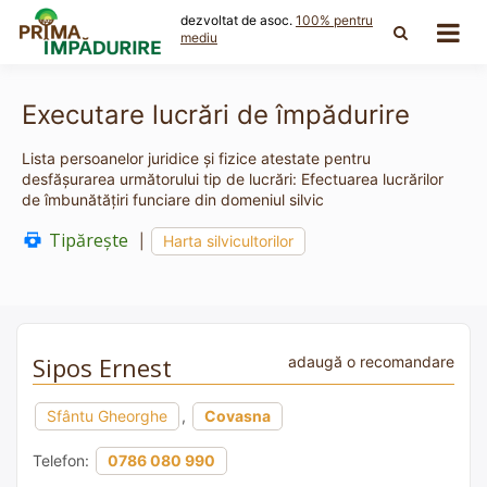
Skip
dezvoltat de asoc.
100% pentru
to
mediu
content
Executare lucrări de împădurire
Lista persoanelor juridice și fizice atestate pentru
desfășurarea următorului tip de lucrări: Efectuarea lucrărilor
de îmbunătăţiri funciare din domeniul silvic
Tipărește
|
Harta silvicultorilor
Sipos Ernest
adaugă o recomandare
Sfântu Gheorghe
,
Covasna
Telefon:
0786 080 990