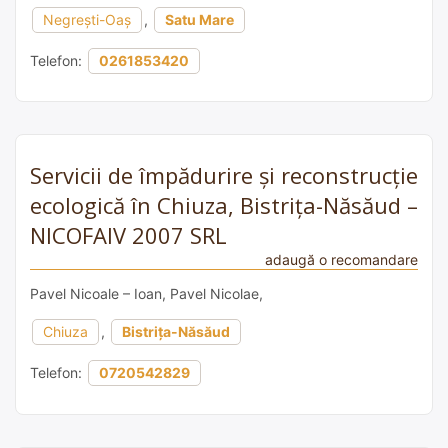
Negrești-Oaș
,
Satu Mare
Telefon:
0261853420
Servicii de împădurire și reconstrucție
ecologică în Chiuza, Bistrița-Năsăud –
NICOFAIV 2007 SRL
adaugă o recomandare
Pavel Nicoale – Ioan, Pavel Nicolae,
Chiuza
,
Bistrița-Năsăud
Telefon:
0720542829