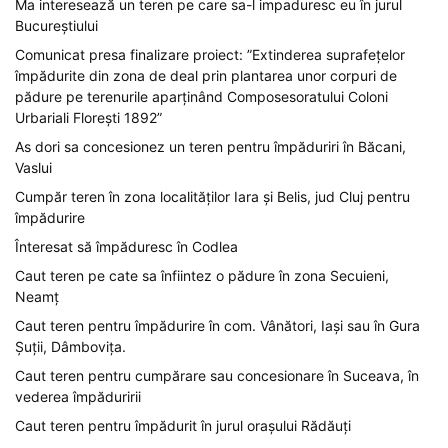
Ma interesează un teren pe care sa-l impaduresc eu în jurul
Bucureștiului
Comunicat presa finalizare proiect: ”Extinderea suprafețelor
împădurite din zona de deal prin plantarea unor corpuri de
pădure pe terenurile aparținând Composesoratului Coloni
Urbariali Florești 1892”
As dori sa concesionez un teren pentru împăduriri în Băcani,
Vaslui
Cumpăr teren în zona localităților Iara și Belis, jud Cluj pentru
împădurire
Înteresat să împăduresc în Codlea
Caut teren pe cate sa înfiintez o pădure în zona Secuieni,
Neamț
Caut teren pentru împădurire în com. Vânători, Iași sau în Gura
Șuții, Dâmbovița.
Caut teren pentru cumpărare sau concesionare în Suceava, în
vederea împăduririi
Caut teren pentru împădurit în jurul orașului Rădăuți