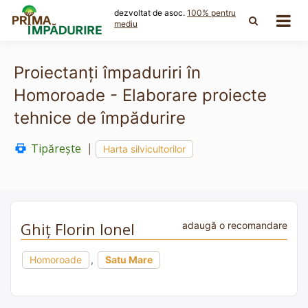
Skip
dezvoltat de asoc.
100% pentru
to
mediu
content
Proiectanți împaduriri în
Homoroade - Elaborare proiecte
tehnice de împădurire
Tipărește
|
Harta silvicultorilor
Ghiț Florin Ionel
adaugă o recomandare
Homoroade
,
Satu Mare