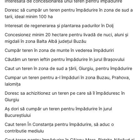
Interesată de concesionarea unui teren pentru împădurire
Doresc să cumpăr un teren pentru împădurire în zona de sud a
tarii, ideal minim 100 ha
Interesat de regenerarea și plantarea padurilor în Dolj
Concesionez minim 20 hectare pentru livadă de nuci, aluni și
migdali în zona Balta Albă județul Buzău
Cumpăr teren în zona de munte în vederea împăduriri
Căutăm un teren ieftin pentru împădurire în jurul Brașovului
Caut un teren în zona de sud a țării, Giurgiu, pentru împădurire
Cumpar un teren pentru a-l împăduri în zona Buzau, Prahova,
Ialomița
Doresc sa achizitionez un teren pe care să îl împăduresc în
Giurgiu
Aș dori să cumpăr un teren pentru împădurire în jurul
Bucureștiului
Caut teren În Constanța pentru împădurire, să aduc o
contributie mediulu
Caut teren pentru împădurire în Căianu Mare, Bistrița-Năsăud și