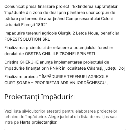
Comunicat presa finalizare proiect: ”Extinderea suprafețelor
împădurite din zona de deal prin plantarea unor corpuri de
pădure pe terenurile aparținând Composesoratului Coloni
Urbariali Florești 1892”
Impadurire terenuri agricole Giurgiu 2 Letca Noua, beneficiar
FORESTSOLUTION SRL
Finalizarea proiectului de refacere a potențialului forestier
derulat de OBȘTEA CHILIILE ZBOINEI SPINEȘTI
Cristina GHERGHE anunță implementarea proiectului de
împădurire finanțat prin PNRR în localitatea Călărași, județul Dolj
Finalizare proiect: ” ÎMPĂDURIRE TERENURI AGRICOLE
CURTIȘOARA – PROPRIETAR ADRIAN IORDĂCHESCU „
Proiectanți împăduriri
Vezi lista silvicultorilor atestați pentru elaborarea proiectelor
tehnice de împădurire. Alege județul din lista de mai jos sau
intră pe
Harta proiectanților
.