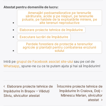
Atestat pentru domeniile de lucru:
Amenajări pedoameliorative pe terenurile
sărăturate, acide şi pe nisipuri, pe terenurile
poluate, pe haldele de la exploatările miniere, pe
alte terenuri neproductive
Elaborare proiecte tehnice de împădurire
Executare lucrări de împădurire
Perdele forestiere de protecţie a terenurilor
agricole şi plantaţii pentru combaterea eroziunii
solului
Intră pe
grupul de Facebook asociat site-ului
sau pe cel de
Whatsapp
, spune-ne cu ce te putem ajuta și hai să împădurim!
Elaborare proiecte tehnice de
Întocmire proiecte tehnice de
Navigare
împădurire în Craiova, Dolj –
împădurire în Brașov – Vlăduți
în
Mănescu Marian, silvicultor
Silviu, silvicultor atestat
atestat
articole