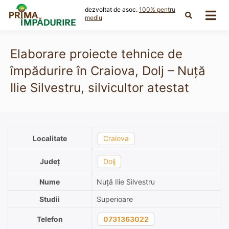
Skip
dezvoltat de asoc.
100% pentru
to
mediu
content
Elaborare proiecte tehnice de
împădurire în Craiova, Dolj – Nuță
Ilie Silvestru, silvicultor atestat
Localitate
Craiova
Județ
Dolj
Nume
Nuță Ilie Silvestru
Studii
Superioare
Telefon
0731363022