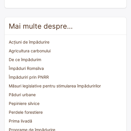
Mai multe despre…
Acțiuni de împădurire
Agricultura carbonului
De ce împădurim
Împăduri Romsilva
Împăduriri prin PNRR
Măsuri legislative pentru stimularea împăduririlor
Păduri urbane
Pepiniere silvice
Perdele forestiere
Prima livadă
Programe de împădurire