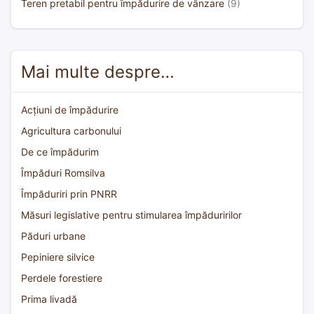
Teren pretabil pentru împădurire de vânzare
(9)
Mai multe despre…
Acțiuni de împădurire
Agricultura carbonului
De ce împădurim
Împăduri Romsilva
Împăduriri prin PNRR
Măsuri legislative pentru stimularea împăduririlor
Păduri urbane
Pepiniere silvice
Perdele forestiere
Prima livadă