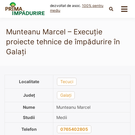
Skip
dezvoltat de asoc.
100% pentru
to
mediu
content
Munteanu Marcel – Execuție
proiecte tehnice de împădurire în
Galați
Localitate
Tecuci
Județ
Galați
Nume
Munteanu Marcel
Studii
Medii
Telefon
0765402805