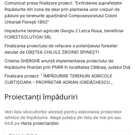
Comunicat presa finalizare proiect: ”Extinderea suprafețelor
împădurite din zona de deal prin plantarea unor corpuri de
pădure pe terenurile aparținând Composesoratului Coloni
Urbariali Florești 1892”
Impadurire terenuri agricole Giurgiu 2 Letca Noua, beneficiar
FORESTSOLUTION SRL
Finalizarea proiectului de refacere a potențialului forestier
derulat de OBȘTEA CHILIILE ZBOINEI SPINEȘTI
Cristina GHERGHE anunță implementarea proiectului de
împădurire finanțat prin PNRR în localitatea Călărași, județul Dolj
Finalizare proiect: ” ÎMPĂDURIRE TERENURI AGRICOLE
CURTIȘOARA – PROPRIETAR ADRIAN IORDĂCHESCU „
Proiectanți împăduriri
Vezi lista silvicultorilor atestați pentru elaborarea proiectelor
tehnice de împădurire. Alege județul din lista de mai jos sau
intră pe
Harta proiectanților
.