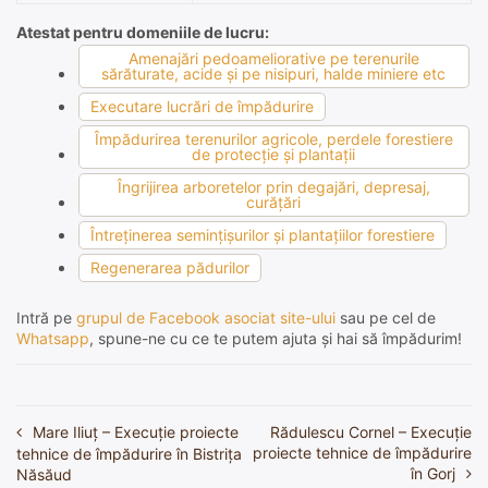
Atestat pentru domeniile de lucru:
Amenajări pedoameliorative pe terenurile
sărăturate, acide şi pe nisipuri, halde miniere etc
Executare lucrări de împădurire
Împădurirea terenurilor agricole, perdele forestiere
de protecţie şi plantaţii
Îngrijirea arboretelor prin degajări, depresaj,
curăţări
Întreţinerea seminţişurilor şi plantaţiilor forestiere
Regenerarea pădurilor
Intră pe
grupul de Facebook asociat site-ului
sau pe cel de
Whatsapp
, spune-ne cu ce te putem ajuta și hai să împădurim!
Mare Iliuț – Execuție proiecte
Rădulescu Cornel – Execuție
Navigare
proiecte tehnice de împădurire
tehnice de împădurire în Bistrița
în
în Gorj
Năsăud