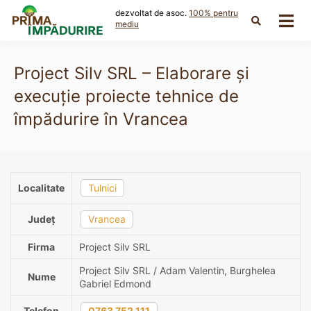
Skip
dezvoltat de asoc.
100% pentru
to
mediu
content
Project Silv SRL – Elaborare și
execuție proiecte tehnice de
împădurire în Vrancea
Localitate
Tulnici
Județ
Vrancea
Firma
Project Silv SRL
Project Silv SRL / Adam Valentin, Burghelea
Nume
Gabriel Edmond
Telefon
0763 752 111