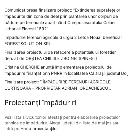
Comunicat presa finalizare proiect: ”Extinderea suprafețelor
împădurite din zona de deal prin plantarea unor corpuri de
pădure pe terenurile aparținând Composesoratului Coloni
Urbariali Florești 1892”
Impadurire terenuri agricole Giurgiu 2 Letca Noua, beneficiar
FORESTSOLUTION SRL
Finalizarea proiectului de refacere a potențialului forestier
derulat de OBȘTEA CHILIILE ZBOINEI SPINEȘTI
Cristina GHERGHE anunță implementarea proiectului de
împădurire finanțat prin PNRR în localitatea Călărași, județul Dolj
Finalizare proiect: ” ÎMPĂDURIRE TERENURI AGRICOLE
CURTIȘOARA – PROPRIETAR ADRIAN IORDĂCHESCU „
Proiectanți împăduriri
Vezi lista silvicultorilor atestați pentru elaborarea proiectelor
tehnice de împădurire. Alege județul din lista de mai jos sau
intră pe
Harta proiectanților
.