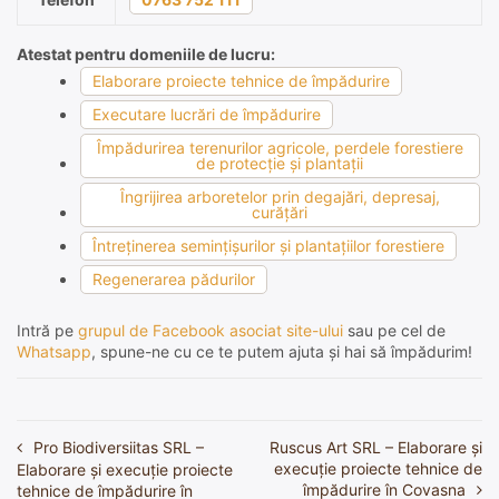
Atestat pentru domeniile de lucru:
Elaborare proiecte tehnice de împădurire
Executare lucrări de împădurire
Împădurirea terenurilor agricole, perdele forestiere
de protecţie şi plantaţii
Îngrijirea arboretelor prin degajări, depresaj,
curăţări
Întreţinerea seminţişurilor şi plantaţiilor forestiere
Regenerarea pădurilor
Intră pe
grupul de Facebook asociat site-ului
sau pe cel de
Whatsapp
, spune-ne cu ce te putem ajuta și hai să împădurim!
Pro Biodiversiitas SRL –
Ruscus Art SRL – Elaborare și
Navigare
execuție proiecte tehnice de
Elaborare și execuție proiecte
în
împădurire în Covasna
tehnice de împădurire în