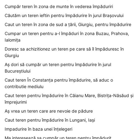
Cumpăr teren în zona de munte în vederea împăduriri
Căutăm un teren ieftin pentru împădurire în jurul Brașovului
Caut un teren în zona de sud a țării, Giurgiu, pentru împădurire
Cumpar un teren pentru a-l împăduri în zona Buzau, Prahova,
Ialomița
Doresc sa achizitionez un teren pe care să îl împăduresc în
Giurgiu
Aș dori să cumpăr un teren pentru împădurire în jurul
Bucureștiului
Caut teren În Constanța pentru împădurire, să aduc o
contributie mediulu
Caut teren pentru împădurire în Căianu Mare, Bistrița-Năsăud și
împrejurimi
Aș vrea un teren care are nevoie de pădure
Caut teren pentru împădurire în Lungani, Iași
Impadurire în baza unei înțelegeri
Ma interesează sa cumpăr un teren pentru împădurit