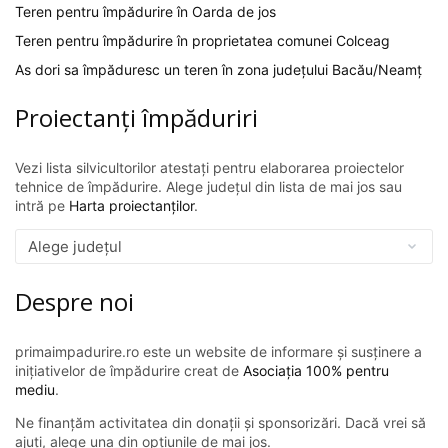
Teren pentru împădurire în Oarda de jos
Teren pentru împădurire în proprietatea comunei Colceag
As dori sa împăduresc un teren în zona județului Bacău/Neamț
Proiectanți împăduriri
Vezi lista silvicultorilor atestați pentru elaborarea proiectelor
tehnice de împădurire. Alege județul din lista de mai jos sau
intră pe
Harta proiectanților
.
Despre noi
primaimpadurire.ro este un website de informare și susținere a
inițiativelor de împădurire creat de
Asociația 100% pentru
mediu
.
Ne finanțăm activitatea din donații și sponsorizări. Dacă vrei să
ajuți, alege una din opțiunile de mai jos.