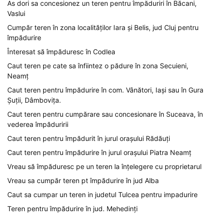
As dori sa concesionez un teren pentru împăduriri în Băcani,
Vaslui
Cumpăr teren în zona localităților Iara și Belis, jud Cluj pentru
împădurire
Înteresat să împăduresc în Codlea
Caut teren pe cate sa înfiintez o pădure în zona Secuieni,
Neamț
Caut teren pentru împădurire în com. Vânători, Iași sau în Gura
Șuții, Dâmbovița.
Caut teren pentru cumpărare sau concesionare în Suceava, în
vederea împăduririi
Caut teren pentru împădurit în jurul orașului Rădăuți
Caut teren pentru împădurire în jurul orașului Piatra Neamț
Vreau să împăduresc pe un teren la înțelegere cu proprietarul
Vreau sa cumpăr teren pt împădurire în jud Alba
Caut sa cumpar un teren in judetul Tulcea pentru impadurire
Teren pentru împădurire în jud. Mehedinți