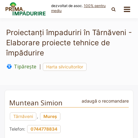
Skip
dezvoltat de asoc.
100% pentru
to
mediu
content
Proiectanți împaduriri în Târnăveni -
Elaborare proiecte tehnice de
împădurire
Tipărește
|
Harta silvicultorilor
Muntean Simion
adaugă o recomandare
Târnăveni
,
Mureș
Telefon:
0744778834