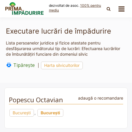
Skip
dezvoltat de asoc.
100% pentru
to
mediu
content
Executare lucrări de împădurire
Lista persoanelor juridice și fizice atestate pentru
desfășurarea următorului tip de lucrări: Efectuarea lucrărilor
de îmbunătăţiri funciare din domeniul silvic
Tipărește
|
Harta silvicultorilor
Popescu Octavian
adaugă o recomandare
București
,
București