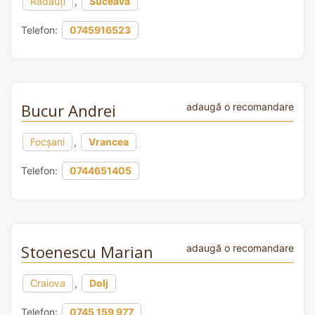
Rădăuți
,
Suceava
Telefon:
0745916523
Bucur Andrei
adaugă o recomandare
Focșani
,
Vrancea
Telefon:
0744651405
Stoenescu Marian
adaugă o recomandare
Craiova
,
Dolj
Telefon:
0745 159 977