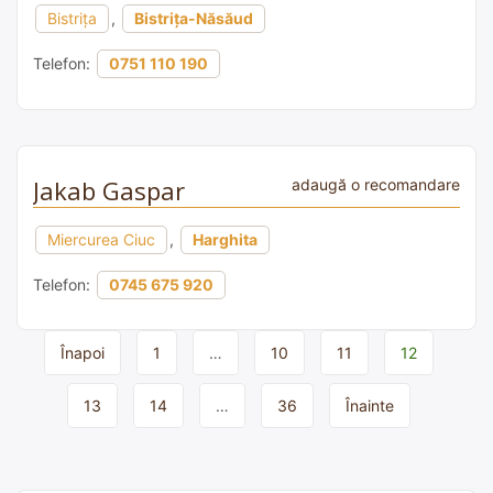
Bistrița
,
Bistrița-Năsăud
Telefon:
0751 110 190
Jakab Gaspar
adaugă o recomandare
Miercurea Ciuc
,
Harghita
Telefon:
0745 675 920
Page
Înapoi
1
…
10
11
12
navigation
13
14
…
36
Înainte