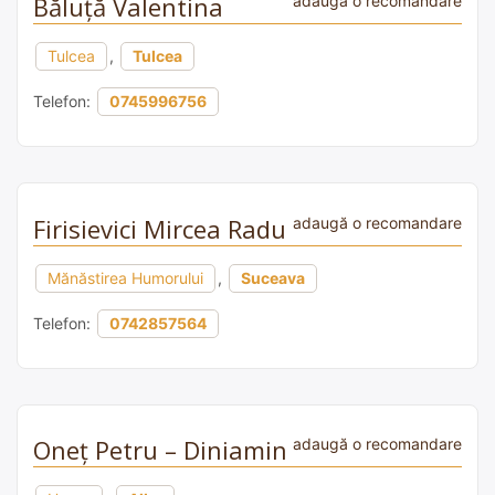
Băluță Valentina
adaugă o recomandare
Tulcea
,
Tulcea
Telefon:
0745996756
Firisievici Mircea Radu
adaugă o recomandare
Mănăstirea Humorului
,
Suceava
Telefon:
0742857564
Oneț Petru – Diniamin
adaugă o recomandare