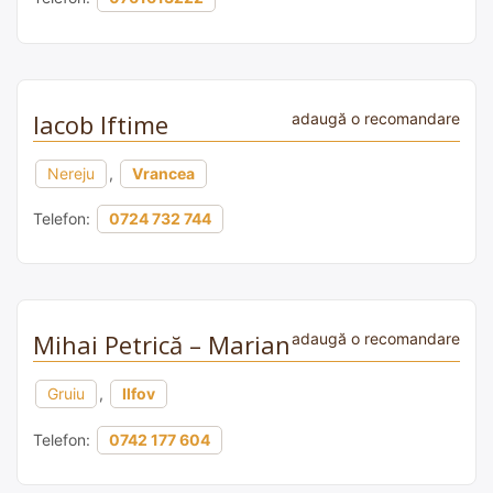
Iacob Iftime
adaugă o recomandare
Nereju
,
Vrancea
Telefon:
0724 732 744
Mihai Petrică – Marian
adaugă o recomandare
Gruiu
,
Ilfov
Telefon:
0742 177 604