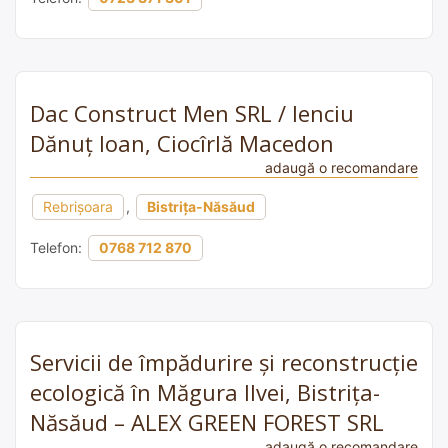
Dac Construct Men SRL / Ienciu
Dănuț Ioan, Ciocîrlă Macedon
adaugă o recomandare
Rebrișoara
,
Bistrița-Năsăud
Telefon:
0768 712 870
Servicii de împădurire și reconstrucție
ecologică în Măgura Ilvei, Bistrița-
Năsăud – ALEX GREEN FOREST SRL
adaugă o recomandare