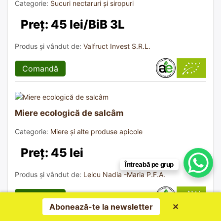
Categorie:
Sucuri nectaruri și siropuri
Preț: 45 lei/BiB 3L
Produs și vândut de:
Valfruct Invest S.R.L.
Comandă
Miere ecologică de salcâm
Categorie:
Miere și alte produse apicole
Preț: 45 lei
Întreabă pe grup
Produs și vândut de:
Lelcu Nadia -Maria P.F.A.
Comandă
Abonează-te la newsletter
✕