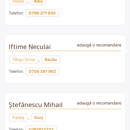
Horea
,
Alba
Telefon:
0766 371 845
Iftime Neculai
adaugă o recomandare
Târgu Ocna
,
Bacău
Telefon:
0756 381 962
Ştefănescu Mihail
adaugă o recomandare
Padeș
,
Gorj
Telefon:
0761613222