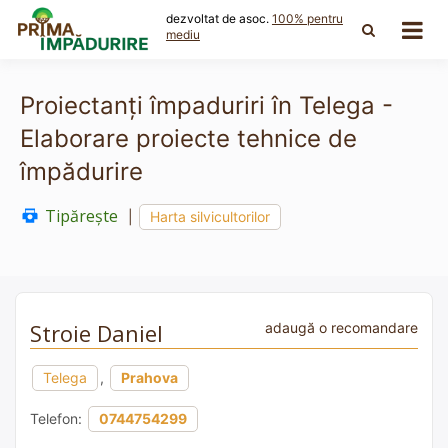
Skip
dezvoltat de asoc.
100% pentru
to
mediu
content
Proiectanți împaduriri în Telega -
Elaborare proiecte tehnice de
împădurire
Tipărește
|
Harta silvicultorilor
Stroie Daniel
adaugă o recomandare
Telega
,
Prahova
Telefon:
0744754299