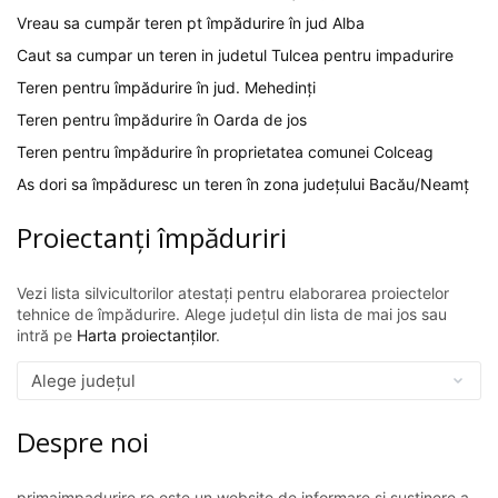
Vreau sa cumpăr teren pt împădurire în jud Alba
Caut sa cumpar un teren in judetul Tulcea pentru impadurire
Teren pentru împădurire în jud. Mehedinți
Teren pentru împădurire în Oarda de jos
Teren pentru împădurire în proprietatea comunei Colceag
As dori sa împăduresc un teren în zona județului Bacău/Neamț
Proiectanți împăduriri
Vezi lista silvicultorilor atestați pentru elaborarea proiectelor
tehnice de împădurire. Alege județul din lista de mai jos sau
intră pe
Harta proiectanților
.
Despre noi
primaimpadurire.ro este un website de informare și susținere a