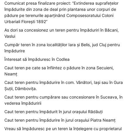
Comunicat presa finalizare proiect: ”Extinderea suprafețelor
împădurite din zona de deal prin plantarea unor corpuri de
pădure pe terenurile aparținând Composesoratului Coloni
Urbariali Florești 1892”
As dori sa concesionez un teren pentru împăduriri în Băcani,
Vaslui
Cumpăr teren în zona localităților Iara și Belis, jud Cluj pentru
împădurire
Înteresat să împăduresc în Codlea
Caut teren pe cate sa înfiintez o pădure în zona Secuieni,
Neamț
Caut teren pentru împădurire în com. Vânători, Iași sau în Gura
Șuții, Dâmbovița.
Caut teren pentru cumpărare sau concesionare în Suceava, în
vederea împăduririi
Caut teren pentru împădurit în jurul orașului Rădăuți
Caut teren pentru împădurire în jurul orașului Piatra Neamț
Vreau să împăduresc pe un teren la înțelegere cu proprietarul