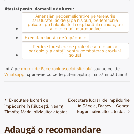
Atestat pentru domeniile de lucru:
Amenajări pedoameliorative pe terenurile
sărăturate, acide şi pe nisipuri, pe terenurile
poluate, pe haldele de la exploatările miniere, pe
alte terenuri neproductive
Executare lucrări de împădurire
Perdele forestiere de protecţie a terenurilor
agricole şi plantaţii pentru combaterea eroziunii
solului
Intră pe
grupul de Facebook asociat site-ului
sau pe cel de
Whatsapp
, spune-ne cu ce te putem ajuta și hai să împădurim!
Executare lucrări de
Executare lucrări de împădurire
Navigare
în Săcele, Brașov – Comșa
împădurire în Răucești, Neamț –
în
Eugen, silvicultor atestat
Timofte Maria, silvicultor atestat
articole
Adaugă o recomandare