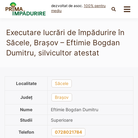
Skip
dezvoltat de asoc.
100% pentru
to
mediu
content
Executare lucrări de împădurire în
Săcele, Brașov – Eftimie Bogdan
Dumitru, silvicultor atestat
Localitate
Săcele
Județ
Brașov
Nume
Eftimie Bogdan Dumitru
Studii
Superioare
Telefon
0728021784