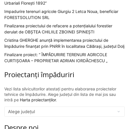
Urbariali Florești 1892”
Impadurire terenuri agricole Giurgiu 2 Letca Noua, beneficiar
FORESTSOLUTION SRL
Finalizarea proiectului de refacere a potențialului forestier
derulat de OBȘTEA CHILIILE ZBOINEI SPINEȘTI
Cristina GHERGHE anunță implementarea proiectului de
împădurire finanțat prin PNRR în localitatea Călărași, județul Dolj
Finalizare proiect: ” ÎMPĂDURIRE TERENURI AGRICOLE
CURTIȘOARA – PROPRIETAR ADRIAN IORDĂCHESCU „
Proiectanți împăduriri
Vezi lista silvicultorilor atestați pentru elaborarea proiectelor
tehnice de împădurire. Alege județul din lista de mai jos sau
intră pe
Harta proiectanților
.
Despre noi