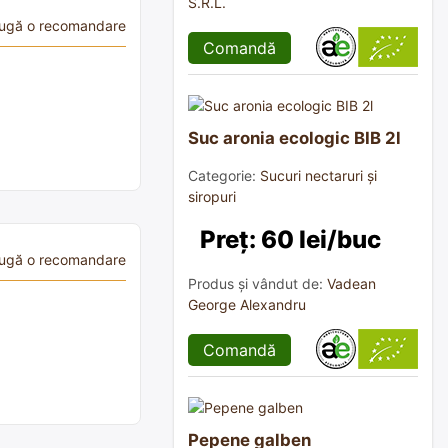
S.R.L.
ugă o recomandare
Comandă
Suc aronia ecologic BIB 2l
Categorie:
Sucuri nectaruri și
siropuri
Preț: 60 lei/buc
ugă o recomandare
Produs și vândut de:
Vadean
George Alexandru
Comandă
Pepene galben