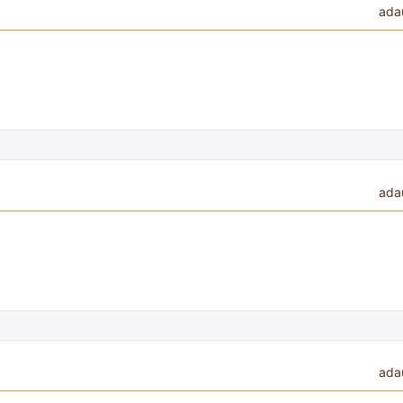
ada
ada
ada