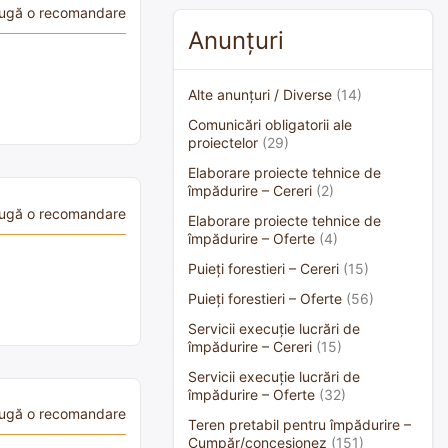
ugă o recomandare
Anunțuri
Alte anunțuri / Diverse
(14)
Comunicări obligatorii ale
proiectelor
(29)
Elaborare proiecte tehnice de
împădurire – Cereri
(2)
ugă o recomandare
Elaborare proiecte tehnice de
împădurire – Oferte
(4)
Puieți forestieri – Cereri
(15)
Puieți forestieri – Oferte
(56)
Servicii execuție lucrări de
împădurire – Cereri
(15)
Servicii execuție lucrări de
împădurire – Oferte
(32)
ugă o recomandare
Teren pretabil pentru împădurire –
Cumpăr/concesionez
(151)