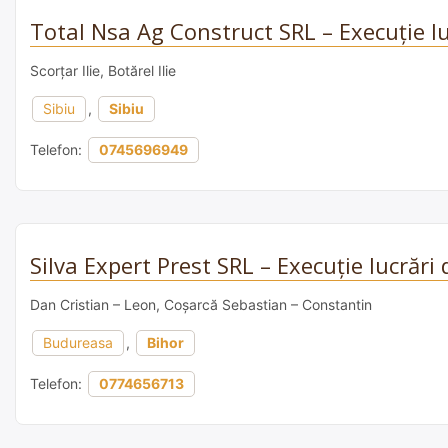
Total Nsa Ag Construct SRL – Execuție lu
Scorțar Ilie, Botărel Ilie
Sibiu
,
Sibiu
Telefon:
0745696949
Silva Expert Prest SRL – Execuție lucrări
Dan Cristian – Leon, Coșarcă Sebastian – Constantin
Budureasa
,
Bihor
Telefon:
0774656713