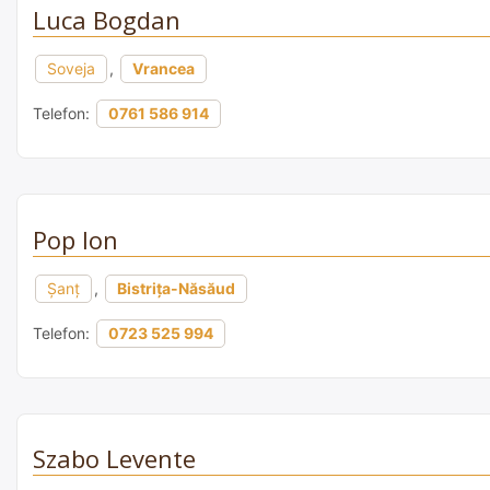
Luca Bogdan
Soveja
,
Vrancea
Telefon:
0761 586 914
Pop Ion
Şanţ
,
Bistrița-Năsăud
Telefon:
0723 525 994
Szabo Levente