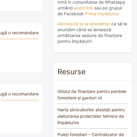
Intră în comunitatea de Whatsapp
urmând
acest link
sau pe grupul
de Facebook
Prima împădurire
Abonează-te la newsletter
ca să te
anunțăm când se lansează
ugă o recomandare
următoarea sesiune de finanțare
pentru împăduriri
Resurse
Ghidul de finanțare pentru perdele
ugă o recomandare
forestiere și garduri vii
Harta silvicultorilor atestați pentru
elaborarea proiectelor tehnice de
împădurire
Puieți forestieri – Centralizator de