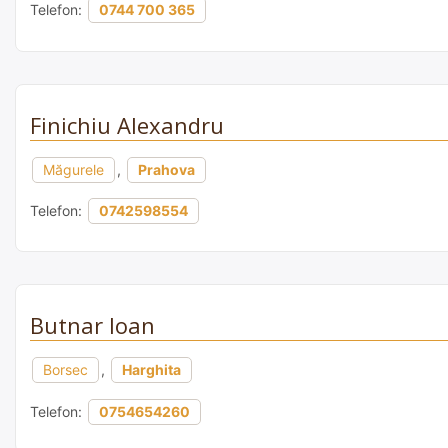
Telefon:
0744 700 365
Finichiu Alexandru
Măgurele
,
Prahova
Telefon:
0742598554
Butnar Ioan
Borsec
,
Harghita
Telefon:
0754654260