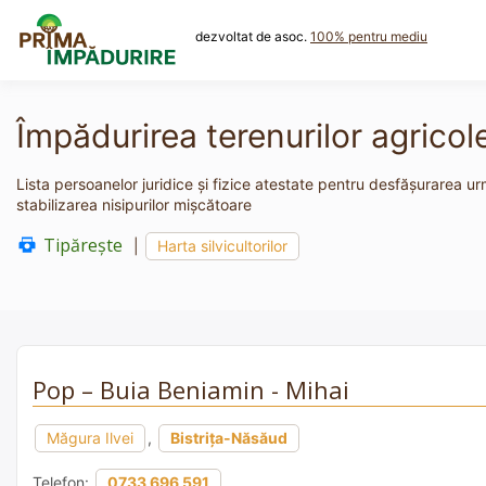
Skip
to
dezvoltat de asoc.
100% pentru mediu
content
Împădurirea terenurilor agricole
Lista persoanelor juridice și fizice atestate pentru desfășurarea urm
stabilizarea nisipurilor mişcătoare
Tipărește
|
Harta silvicultorilor
Pop – Buia Beniamin - Mihai
Măgura Ilvei
,
Bistrița-Năsăud
Telefon:
0733 696 591