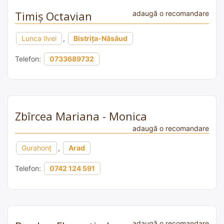
Timiş Octavian
adaugă o recomandare
Lunca Ilvei
,
Bistrița-Năsăud
Telefon:
0733689732
Zbîrcea Mariana - Monica
adaugă o recomandare
Gurahonț
,
Arad
Telefon:
0742 124 591
adaugă o recomandare