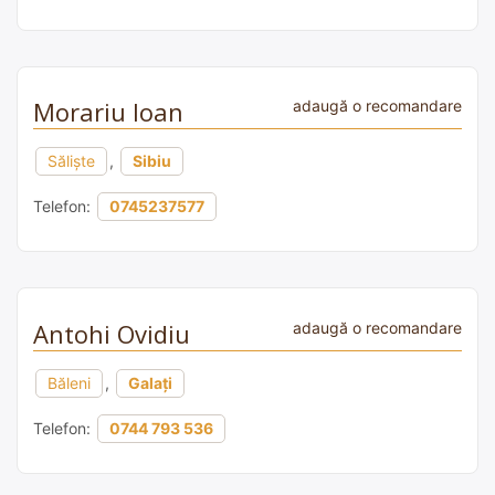
Morariu Ioan
adaugă o recomandare
Sălişte
,
Sibiu
Telefon:
0745237577
Antohi Ovidiu
adaugă o recomandare
Băleni
,
Galați
Telefon:
0744 793 536