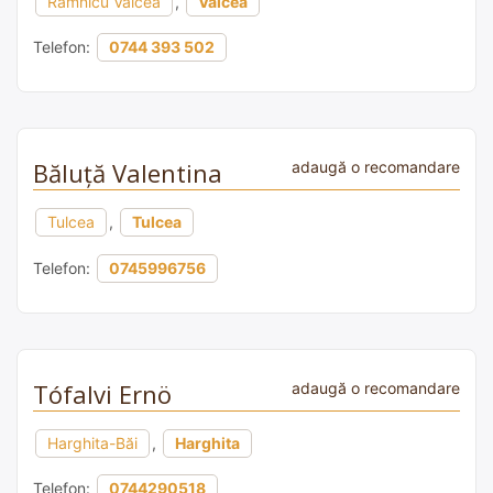
Râmnicu Vâlcea
,
Vâlcea
Telefon:
0744 393 502
Băluță Valentina
adaugă o recomandare
Tulcea
,
Tulcea
Telefon:
0745996756
Tófalvi Ernö
adaugă o recomandare
Harghita-Băi
,
Harghita
Telefon:
0744290518