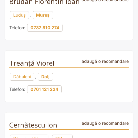
Brudan Florentin Ioan
Luduş
,
Mureș
Telefon:
0732 810 274
Treanță Viorel
adaugă o recomandare
Dăbuleni
,
Dolj
Telefon:
0761 121 224
Cernătescu Ion
adaugă o recomandare