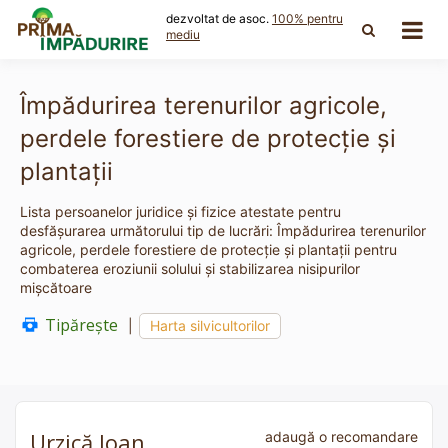
Skip
dezvoltat de asoc.
100% pentru
to
mediu
content
Împădurirea terenurilor agricole,
perdele forestiere de protecţie şi
plantaţii
Lista persoanelor juridice și fizice atestate pentru
desfășurarea următorului tip de lucrări: Împădurirea terenurilor
agricole, perdele forestiere de protecţie şi plantaţii pentru
combaterea eroziunii solului şi stabilizarea nisipurilor
mişcătoare
Tipărește
|
Harta silvicultorilor
Urzică Ioan
adaugă o recomandare