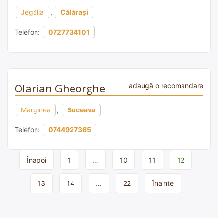
Jegălia
,
Călărași
Telefon:
0727734101
Olarian Gheorghe
adaugă o recomandare
Marginea
,
Suceava
Telefon:
0744927365
Page
Înapoi
1
…
10
11
12
navigation
13
14
…
22
Înainte