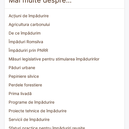
Mai multe despre…
Acțiuni de împădurire
Agricultura carbonului
De ce împădurim
Împăduri Romsilva
Împăduriri prin PNRR
Măsuri legislative pentru stimularea împăduririlor
Păduri urbane
Pepiniere silvice
Perdele forestiere
Prima livadă
Programe de împădurire
Proiecte tehnice de împădurire
Servicii de împădurire
Sfaturi practice pentru împăduriri reușite