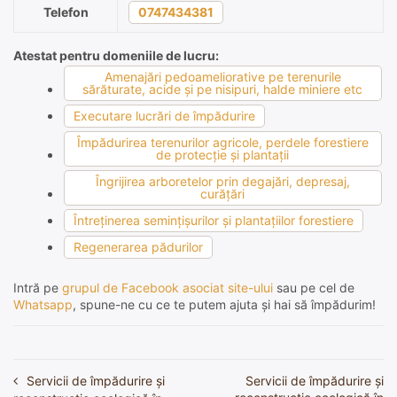
Telefon
0747434381
Atestat pentru domeniile de lucru:
Amenajări pedoameliorative pe terenurile
sărăturate, acide şi pe nisipuri, halde miniere etc
Executare lucrări de împădurire
Împădurirea terenurilor agricole, perdele forestiere
de protecţie şi plantaţii
Îngrijirea arboretelor prin degajări, depresaj,
curăţări
Întreţinerea seminţişurilor şi plantaţiilor forestiere
Regenerarea pădurilor
Intră pe
grupul de Facebook asociat site-ului
sau pe cel de
Whatsapp
, spune-ne cu ce te putem ajuta și hai să împădurim!
Servicii de împădurire și
Servicii de împădurire și
Navigare