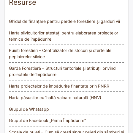
Resurse
Ghidul de finanțare pentru perdele forestiere și garduri vii
Harta silvicultorilor atestați pentru elaborarea proiectelor
tehnice de împădurire
Puieți forestieri – Centralizator de stocuri și oferte ale
pepinierelor silvice
Garda Forestieră – Structuri teritoriale și atribuții privind
proiectele de împădurire
Harta proiectelor de împădurire finanțate prin PNRR
Harta pășunilor cu înaltă valoare naturală (HNV)
Grupul de Whatsapp
Grupul de Facebook „Prima Împădurire”
Școala de puieți – Cum să crești singur puieți din sâmburi și