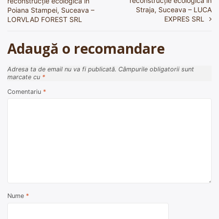
reconstrucție ecologică în
reconstrucție ecologică în
în
Straja, Suceava – LUCA
Poiana Stampei, Suceava –
EXPRES SRL
LORVLAD FOREST SRL
articole
Adaugă o recomandare
Adresa ta de email nu va fi publicată.
Câmpurile obligatorii sunt
marcate cu
*
Comentariu
*
Nume
*