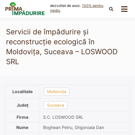
Skip
dezvoltat de asoc.
100% pentru
to
mediu
content
Servicii de împădurire și
reconstrucție ecologică în
Moldovița, Suceava – LOSWOOD
SRL
Localitate
Moldovița
Județ
Suceava
Firma
S.C. LOSWOOD SRL
Nume
Boghean Petru, Grigoroaia Dan