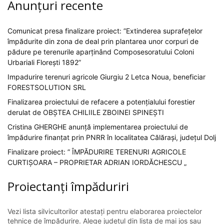
Anunțuri recente
Comunicat presa finalizare proiect: ”Extinderea suprafețelor
împădurite din zona de deal prin plantarea unor corpuri de
pădure pe terenurile aparținând Composesoratului Coloni
Urbariali Florești 1892”
Impadurire terenuri agricole Giurgiu 2 Letca Noua, beneficiar
FORESTSOLUTION SRL
Finalizarea proiectului de refacere a potențialului forestier
derulat de OBȘTEA CHILIILE ZBOINEI SPINEȘTI
Cristina GHERGHE anunță implementarea proiectului de
împădurire finanțat prin PNRR în localitatea Călărași, județul Dolj
Finalizare proiect: ” ÎMPĂDURIRE TERENURI AGRICOLE
CURTIȘOARA – PROPRIETAR ADRIAN IORDĂCHESCU „
Proiectanți împăduriri
Vezi lista silvicultorilor atestați pentru elaborarea proiectelor
tehnice de împădurire. Alege județul din lista de mai jos sau