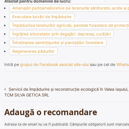
Atestat pentru domeniile de lucru:
Amenajări pedoameliorative pe terenurile sărăturate, acide şi p
Executare lucrări de împădurire
Împădurirea terenurilor agricole, perdele forestiere de protecţie
Îngrijirea arboretelor prin degajări, depresaj, curăţări
Întreţinerea seminţişurilor şi plantaţiilor forestiere
Regenerarea pădurilor
Intră pe
grupul de Facebook asociat site-ului
sau pe cel de
Whats
Servicii de împădurire și reconstrucție ecologică în Valea Iașului
Navigare
TCM SILVA GETICA SRL
în
articole
Adaugă o recomandare
Adresa ta de email nu va fi publicată.
Câmpurile obligatorii sunt marcat