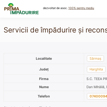
Skip
to
dezvoltat de asoc.
100% pentru mediu
content
Servicii de împădurire și reco
Localitate
Sărmaș
Județ
Harghita
Firma
S.C. TEEA P
Nume
Dan Mihăilă, 
Telefon
07400094