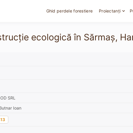
Ghid perdele forestiere
Proiectanți
P
nstrucție ecologică în Sărmaș, 
ROD SRL
Butnar Ioan
13