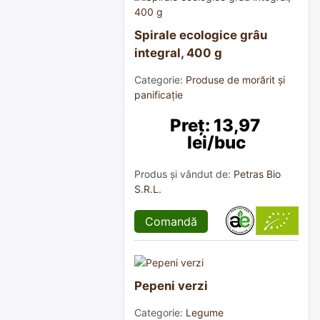
Spirale ecologice grâu
integral, 400 g
Categorie:
Produse de morărit și
panificație
Preț: 13,97 
lei/buc
Produs și vândut de:
Petras Bio
S.R.L.
Comandă
Pepeni verzi
Categorie:
Legume