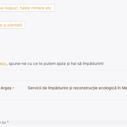
e nisipuri, halde miniere etc
 şi plantaţii
app
, spune-ne cu ce te putem ajuta și hai să împădurim!
, Argeș –
Servicii de împădurire și reconstrucție ecologică în M
e cu
*