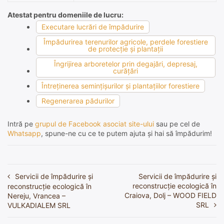
Atestat pentru domeniile de lucru:
Executare lucrări de împădurire
Împădurirea terenurilor agricole, perdele forestiere
de protecţie şi plantaţii
Îngrijirea arboretelor prin degajări, depresaj,
curăţări
Întreţinerea seminţişurilor şi plantaţiilor forestiere
Regenerarea pădurilor
Intră pe
grupul de Facebook asociat site-ului
sau pe cel de
Whatsapp
, spune-ne cu ce te putem ajuta și hai să împădurim!
Servicii de împădurire și
Servicii de împădurire și
Navigare
reconstrucție ecologică în
reconstrucție ecologică în
în
Craiova, Dolj – WOOD FIELD
Nereju, Vrancea –
SRL
VULKADIALEM SRL
articole