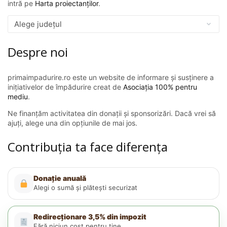
intră pe
Harta proiectanților
.
Despre noi
primaimpadurire.ro este un website de informare și susținere a
inițiativelor de împădurire creat de
Asociația 100% pentru
mediu
.
Ne finanțăm activitatea din donații și sponsorizări. Dacă vrei să
ajuți, alege una din opțiunile de mai jos.
Contribuția ta face diferența
Donație anuală
Alegi o sumă și plătești securizat
Redirecționare 3,5% din impozit
Fără niciun cost pentru tine