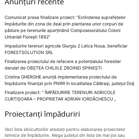
Anunțuri recente
Comunicat presa finalizare proiect: ”Extinderea suprafețelor
împădurite din zona de deal prin plantarea unor corpuri de
pădure pe terenurile aparținând Composesoratului Coloni
Urbariali Florești 1892”
Impadurire terenuri agricole Giurgiu 2 Letca Noua, beneficiar
FORESTSOLUTION SRL
Finalizarea proiectului de refacere a potențialului forestier
derulat de OBȘTEA CHILIILE ZBOINEI SPINEȘTI
Cristina GHERGHE anunță implementarea proiectului de
împădurire finanțat prin PNRR în localitatea Călărași, județul Dolj
Finalizare proiect: ” ÎMPĂDURIRE TERENURI AGRICOLE
CURTIȘOARA – PROPRIETAR ADRIAN IORDĂCHESCU „
Proiectanți împăduriri
Vezi lista silvicultorilor atestați pentru elaborarea proiectelor
tehnice de împădurire. Alege județul din lista de mai jos sau