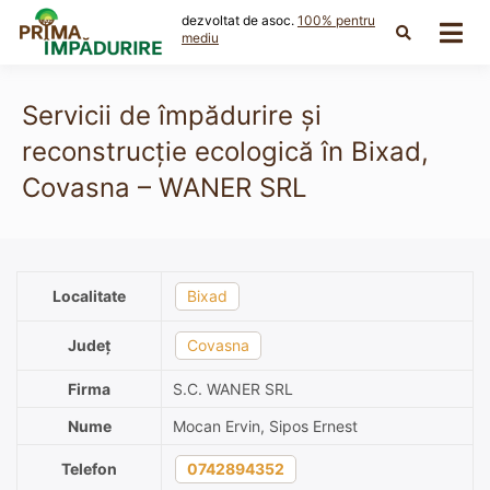
Skip
dezvoltat de asoc.
100% pentru
to
mediu
content
Servicii de împădurire și
reconstrucție ecologică în Bixad,
Covasna – WANER SRL
Localitate
Bixad
Județ
Covasna
Firma
S.C. WANER SRL
Nume
Mocan Ervin, Sipos Ernest
Telefon
0742894352