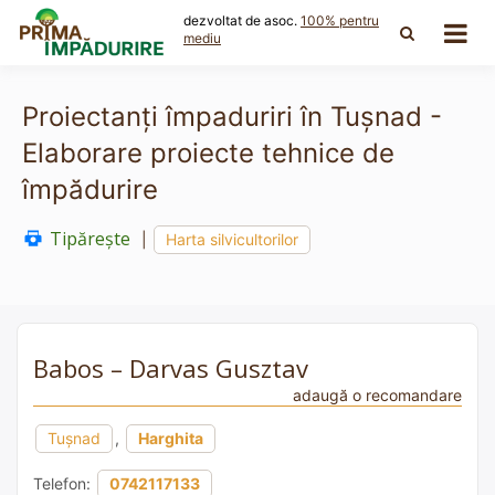
Skip
dezvoltat de asoc.
100% pentru
to
mediu
content
Proiectanți împaduriri în Tușnad -
Elaborare proiecte tehnice de
împădurire
Tipărește
|
Harta silvicultorilor
Babos – Darvas Gusztav
adaugă o recomandare
Tușnad
,
Harghita
Telefon:
0742117133