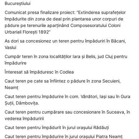
Bucureștiului
Comunicat presa finalizare proiect: ”Extinderea suprafețelor
împădurite din zona de deal prin plantarea unor corpuri de
pădure pe terenurile aparținând Composesoratului Coloni
Urbariali Florești 1892”
As dori sa concesionez un teren pentru împăduriri în Băcani,
Vaslui
Cumpăr teren în zona localităților Iara și Belis, jud Cluj pentru
împădurire
Înteresat să împăduresc în Codlea
Caut teren pe cate sa înfiintez o pădure în zona Secuieni,
Neamț
Caut teren pentru împădurire în com. Vânători, Iași sau în Gura
Șuții, Dâmbovița.
Caut teren pentru cumpărare sau concesionare în Suceava, în
vederea împăduririi
Caut teren pentru împădurit în jurul orașului Rădăuți
Caut teren pentru împădurire în jurul orașului Piatra Neamț