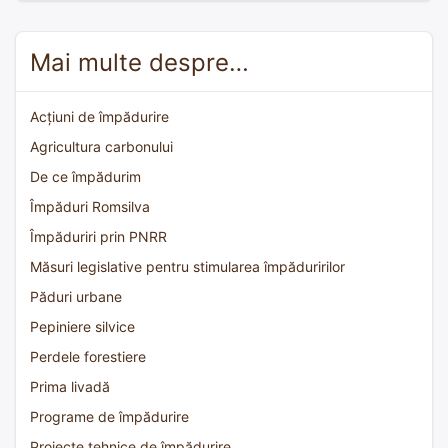
Mai multe despre…
Acțiuni de împădurire
Agricultura carbonului
De ce împădurim
Împăduri Romsilva
Împăduriri prin PNRR
Măsuri legislative pentru stimularea împăduririlor
Păduri urbane
Pepiniere silvice
Perdele forestiere
Prima livadă
Programe de împădurire
Proiecte tehnice de împădurire