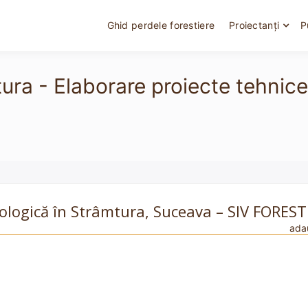
Ghid perdele forestiere
Proiectanți
P
tura - Elaborare proiecte tehnic
ecologică în Strâmtura, Suceava – SIV FOREST
ada