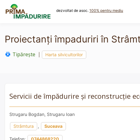
Skip
to
dezvoltat de asoc.
100% pentru mediu
content
Proiectanți împaduriri în Strâm
Tipărește
|
Harta silvicultorilor
Servicii de împădurire și reconstrucție 
Strugaru Bogdan, Strugaru Ioan
Strâmtura
,
Suceava
Telefon:
0744868220