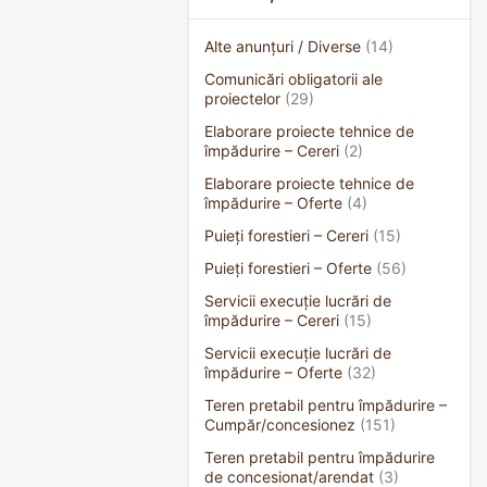
Alte anunțuri / Diverse
(14)
Comunicări obligatorii ale
proiectelor
(29)
Elaborare proiecte tehnice de
împădurire – Cereri
(2)
Elaborare proiecte tehnice de
împădurire – Oferte
(4)
Puieți forestieri – Cereri
(15)
Puieți forestieri – Oferte
(56)
Servicii execuție lucrări de
împădurire – Cereri
(15)
Servicii execuție lucrări de
împădurire – Oferte
(32)
Teren pretabil pentru împădurire –
Cumpăr/concesionez
(151)
Teren pretabil pentru împădurire
de concesionat/arendat
(3)