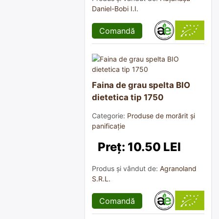
Daniel-Bobi I.I.
Comandă
Faina de grau spelta BIO
dietetica tip 1750
Categorie:
Produse de morărit și
panificație
Preț: 10.50 LEI
Produs și vândut de:
Agranoland
S.R.L.
Comandă