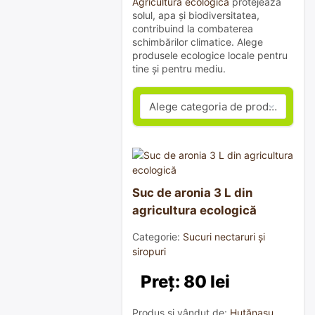
Agricultura ecologică
protejează
solul, apa și biodiversitatea,
contribuind la combaterea
schimbărilor climatice. Alege
produsele ecologice locale pentru
tine și pentru mediu.
Suc de aronia 3 L din
agricultura ecologică
Categorie:
Sucuri nectaruri și
siropuri
Preț: 80 lei
Produs și vândut de:
Huțănașu