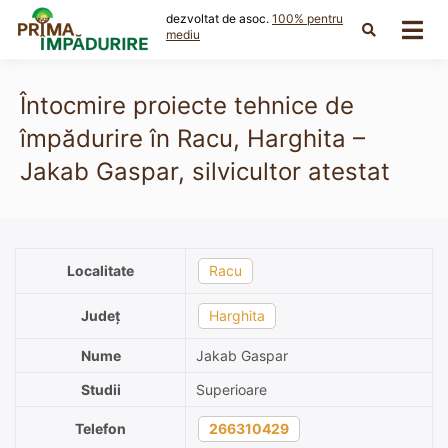
Skip
dezvoltat de asoc.
100% pentru
to
mediu
content
Întocmire proiecte tehnice de
împădurire în Racu, Harghita –
Jakab Gaspar, silvicultor atestat
Localitate
Racu
Județ
Harghita
Nume
Jakab Gaspar
Studii
Superioare
Telefon
266310429