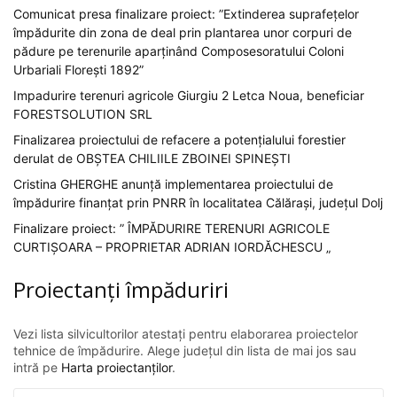
Comunicat presa finalizare proiect: ”Extinderea suprafețelor
împădurite din zona de deal prin plantarea unor corpuri de
pădure pe terenurile aparținând Composesoratului Coloni
Urbariali Florești 1892”
Impadurire terenuri agricole Giurgiu 2 Letca Noua, beneficiar
FORESTSOLUTION SRL
Finalizarea proiectului de refacere a potențialului forestier
derulat de OBȘTEA CHILIILE ZBOINEI SPINEȘTI
Cristina GHERGHE anunță implementarea proiectului de
împădurire finanțat prin PNRR în localitatea Călărași, județul Dolj
Finalizare proiect: ” ÎMPĂDURIRE TERENURI AGRICOLE
CURTIȘOARA – PROPRIETAR ADRIAN IORDĂCHESCU „
Proiectanți împăduriri
Vezi lista silvicultorilor atestați pentru elaborarea proiectelor
tehnice de împădurire. Alege județul din lista de mai jos sau
intră pe
Harta proiectanților
.