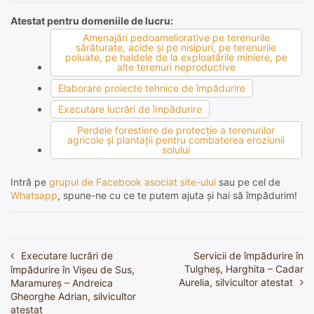
Atestat pentru domeniile de lucru:
Amenajări pedoameliorative pe terenurile
sărăturate, acide şi pe nisipuri, pe terenurile
poluate, pe haldele de la exploatările miniere, pe
alte terenuri neproductive
Elaborare proiecte tehnice de împădurire
Executare lucrări de împădurire
Perdele forestiere de protecţie a terenurilor
agricole şi plantaţii pentru combaterea eroziunii
solului
Intră pe
grupul de Facebook asociat site-ului
sau pe cel de
Whatsapp
, spune-ne cu ce te putem ajuta și hai să împădurim!
Executare lucrări de
Servicii de împădurire în
Navigare
Tulgheș, Harghita – Cadar
împădurire în Vișeu de Sus,
în
Aurelia, silvicultor atestat
Maramureș – Andreica
Gheorghe Adrian, silvicultor
articole
atestat