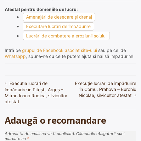
Atestat pentru domeniile de lucru:
Amenajări de desecare şi drenaj
Executare lucrări de împădurire
Lucrări de combatere a eroziunii solului
Intră pe
grupul de Facebook asociat site-ului
sau pe cel de
Whatsapp
, spune-ne cu ce te putem ajuta și hai să împădurim!
Execuție lucrări de
Execuție lucrări de împădurire
Navigare
în Cornu, Prahova – Burchiu
împădurire în Pitești, Argeș –
în
Nicolae, silvicultor atestat
Mitran Ioana Rodica, silvicultor
atestat
articole
Adaugă o recomandare
Adresa ta de email nu va fi publicată.
Câmpurile obligatorii sunt
marcate cu
*