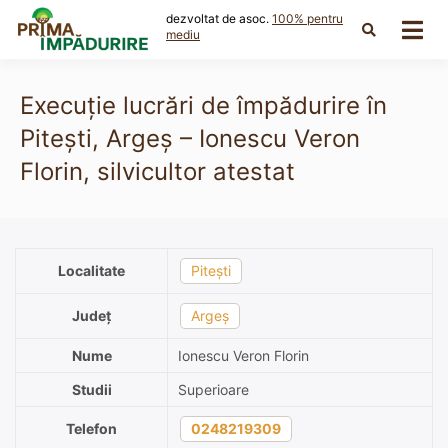
Skip
dezvoltat de asoc.
100% pentru
to
mediu
content
Execuție lucrări de împădurire în
Pitești, Argeș – Ionescu Veron
Florin, silvicultor atestat
Localitate
Pitești
Județ
Argeș
Nume
Ionescu Veron Florin
Studii
Superioare
Telefon
0248219309