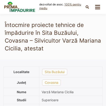
Skip
dezvoltat de asoc.
100% pentru
to
mediu
content
Întocmire proiecte tehnice de
împădurire în Sita Buzăului,
Covasna – Silvicultor Varză Mariana
Cicilia, atestat
Localitate
Sita Buzăului
Județ
Covasna
Nume
Varză Mariana Cicilia
Studii
Superioare