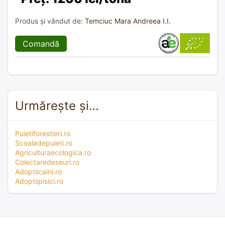
Produs și vândut de:
Temciuc Mara Andreea I.I.
Comandă
Urmărește și…
Puietiforestieri.ro
Scoaladepuieti.ro
Agriculturaecologica.ro
Colectaredeseuri.ro
Adoptiicaini.ro
Adoptiipisici.ro