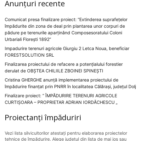
Anunțuri recente
Comunicat presa finalizare proiect: ”Extinderea suprafețelor
împădurite din zona de deal prin plantarea unor corpuri de
pădure pe terenurile aparținând Composesoratului Coloni
Urbariali Florești 1892”
Impadurire terenuri agricole Giurgiu 2 Letca Noua, beneficiar
FORESTSOLUTION SRL
Finalizarea proiectului de refacere a potențialului forestier
derulat de OBȘTEA CHILIILE ZBOINEI SPINEȘTI
Cristina GHERGHE anunță implementarea proiectului de
împădurire finanțat prin PNRR în localitatea Călărași, județul Dolj
Finalizare proiect: ” ÎMPĂDURIRE TERENURI AGRICOLE
CURTIȘOARA – PROPRIETAR ADRIAN IORDĂCHESCU „
Proiectanți împăduriri
Vezi lista silvicultorilor atestați pentru elaborarea proiectelor
tehnice de împădurire. Alege județul din lista de mai jos sau