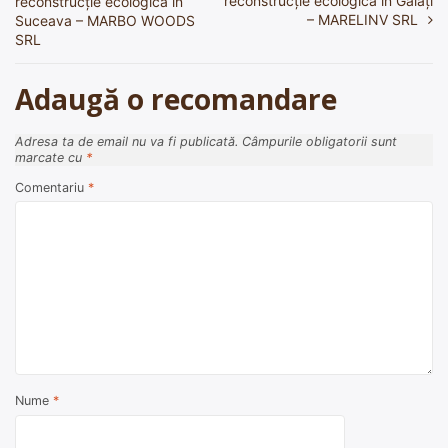
reconstrucție ecologică în Galați
reconstrucție ecologică în
în
– MARELINV SRL
Suceava – MARBO WOODS
SRL
articole
Adaugă o recomandare
Adresa ta de email nu va fi publicată.
Câmpurile obligatorii sunt
marcate cu
*
Comentariu
*
Nume
*