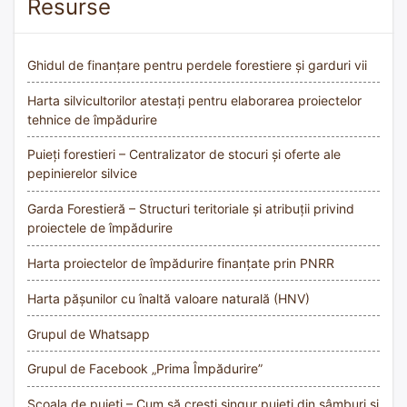
Resurse
Ghidul de finanțare pentru perdele forestiere și garduri vii
Harta silvicultorilor atestați pentru elaborarea proiectelor
tehnice de împădurire
Puieți forestieri – Centralizator de stocuri și oferte ale
pepinierelor silvice
Garda Forestieră – Structuri teritoriale și atribuții privind
proiectele de împădurire
Harta proiectelor de împădurire finanțate prin PNRR
Harta pășunilor cu înaltă valoare naturală (HNV)
Grupul de Whatsapp
Grupul de Facebook „Prima Împădurire”
Școala de puieți – Cum să crești singur puieți din sâmburi și