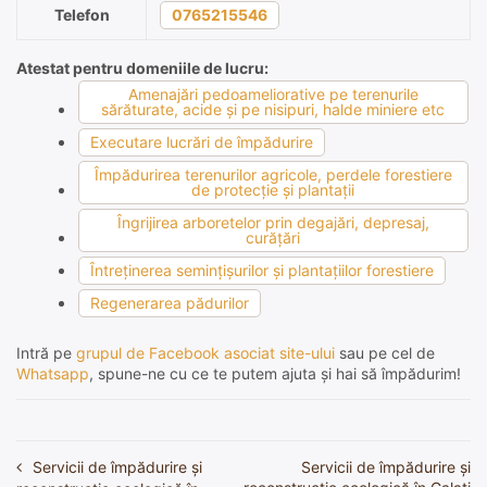
Telefon
0765215546
Atestat pentru domeniile de lucru:
Amenajări pedoameliorative pe terenurile
sărăturate, acide şi pe nisipuri, halde miniere etc
Executare lucrări de împădurire
Împădurirea terenurilor agricole, perdele forestiere
de protecţie şi plantaţii
Îngrijirea arboretelor prin degajări, depresaj,
curăţări
Întreţinerea seminţişurilor şi plantaţiilor forestiere
Regenerarea pădurilor
Intră pe
grupul de Facebook asociat site-ului
sau pe cel de
Whatsapp
, spune-ne cu ce te putem ajuta și hai să împădurim!
Servicii de împădurire și
Servicii de împădurire și
Navigare