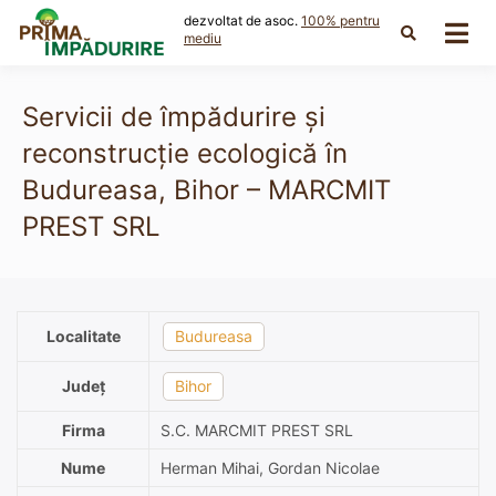
Skip
dezvoltat de asoc.
100% pentru
to
mediu
content
Servicii de împădurire și
reconstrucție ecologică în
Budureasa, Bihor – MARCMIT
PREST SRL
Localitate
Budureasa
Județ
Bihor
Firma
S.C. MARCMIT PREST SRL
Nume
Herman Mihai, Gordan Nicolae