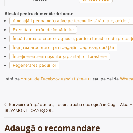
Atestat pentru domeniile de lucru:
Amenajări pedoameliorative pe terenurile sărăturate, acide şi p
Executare lucrări de împădurire
Împădurirea terenurilor agricole, perdele forestiere de protecţie
Îngrijirea arboretelor prin degajări, depresaj, curăţări
Întreţinerea seminţişurilor şi plantaţiilor forestiere
Regenerarea pădurilor
Intră pe
grupul de Facebook asociat site-ului
sau pe cel de
Whats
Servicii de împădurire și reconstrucție ecologică în Cugir, Alba –
Navigare
SILVAMONT IOANEȘ SRL
în
articole
Adaugă o recomandare