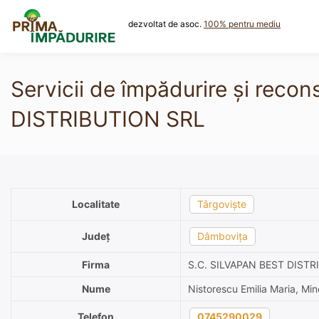
Skip
to
dezvoltat de asoc.
100% pentru mediu
content
Servicii de împădurire și reco
DISTRIBUTION SRL
Localitate
Târgoviște
Județ
Dâmbovița
Firma
S.C. SILVAPAN BEST DISTR
Nume
Nistorescu Emilia Maria, Mi
Telefon
0745290029