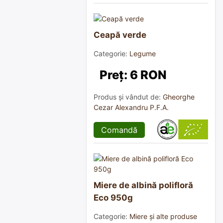
Ceapă verde
Categorie:
Legume
Preț: 6 RON
Produs și vândut de:
Gheorghe
Cezar Alexandru P.F.A.
Comandă
Miere de albină polifloră
Eco 950g
Categorie:
Miere și alte produse