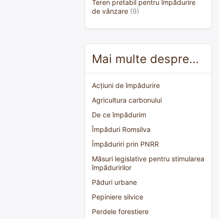
Teren pretabil pentru împădurire
de vânzare
(9)
Mai multe despre…
Acțiuni de împădurire
Agricultura carbonului
De ce împădurim
Împăduri Romsilva
Împăduriri prin PNRR
Măsuri legislative pentru stimularea
împăduririlor
Păduri urbane
Pepiniere silvice
Perdele forestiere