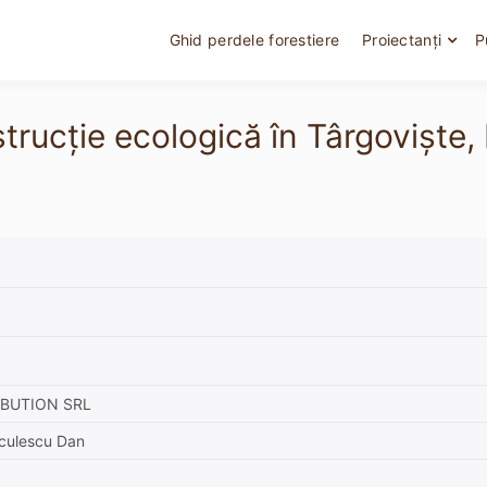
Ghid perdele forestiere
Proiectanți
P
nstrucție ecologică în Târgoviș
IBUTION SRL
nculescu Dan