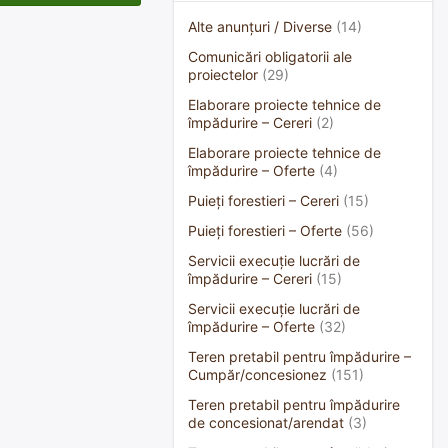
Alte anunțuri / Diverse
(14)
Comunicări obligatorii ale
proiectelor
(29)
Elaborare proiecte tehnice de
împădurire – Cereri
(2)
Elaborare proiecte tehnice de
împădurire – Oferte
(4)
Puieți forestieri – Cereri
(15)
Puieți forestieri – Oferte
(56)
Servicii execuție lucrări de
împădurire – Cereri
(15)
Servicii execuție lucrări de
împădurire – Oferte
(32)
Teren pretabil pentru împădurire –
Cumpăr/concesionez
(151)
Teren pretabil pentru împădurire
de concesionat/arendat
(3)