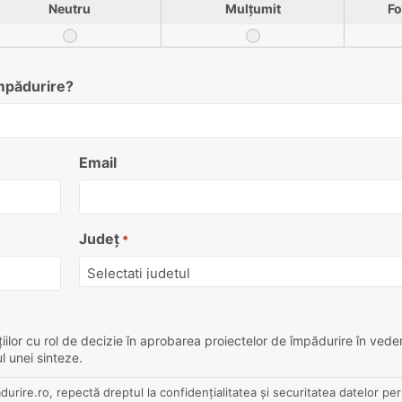
Neutru
Mulțumit
Fo
împădurire?
Email
Județ
*
iilor cu rol de decizie în aprobarea proiectelor de împădurire în vede
l unei sinteze.
urire.ro, repectă dreptul la confidențialitatea și securitatea datelor pe