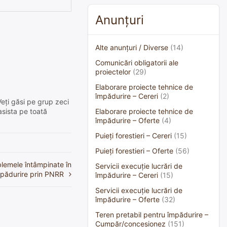
Anunțuri
Alte anunțuri / Diverse
(14)
Comunicări obligatorii ale
proiectelor
(29)
Elaborare proiecte tehnice de
împădurire – Cereri
(2)
Veți găsi pe grup zeci
Elaborare proiecte tehnice de
asista pe toată
împădurire – Oferte
(4)
Puieți forestieri – Cereri
(15)
Puieți forestieri – Oferte
(56)
oblemele întâmpinate în
Servicii execuție lucrări de
mpădurire prin PNRR
împădurire – Cereri
(15)
Servicii execuție lucrări de
împădurire – Oferte
(32)
Teren pretabil pentru împădurire –
Cumpăr/concesionez
(151)