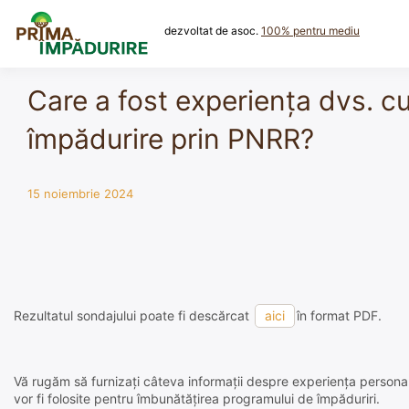
Skip
to
dezvoltat de asoc.
100% pentru mediu
content
Care a fost experiența dvs. cu 
împădurire prin PNRR?
15 noiembrie 2024
Rezultatul sondajului poate fi descărcat
aici
în format PDF.
Vă rugăm să furnizați câteva informații despre experiența personal
vor fi folosite pentru îmbunătățirea programului de împăduriri.