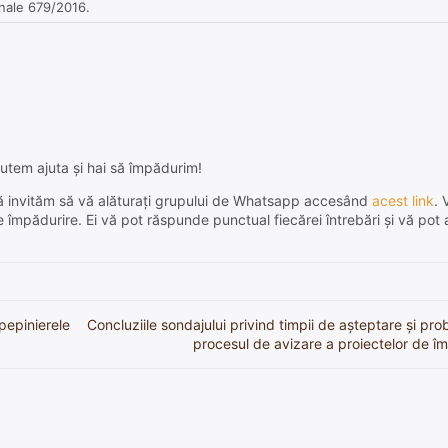
nale 679/2016.
utem ajuta și hai să împădurim!
e, vă invităm să vă alăturați grupului de Whatsapp accesând
acest link
. 
de împădurire. Ei vă pot răspunde punctual fiecărei întrebări și vă pot 
 pepinierele
Concluziile sondajului privind timpii de așteptare și pr
procesul de avizare a proiectelor de î