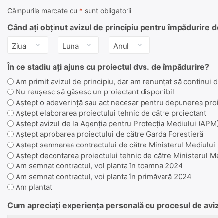
Câmpurile marcate cu
sunt obligatorii
*
Când ați obținut avizul de principiu pentru împădurire 
Ziua
Luna
Anul
În ce stadiu ați ajuns cu proiectul dvs. de împădurire?
Am primit avizul de principiu, dar am renunțat să continui
Nu reușesc să găsesc un proiectant disponibil
Aștept o adeverință sau act necesar pentru depunerea proi
Aștept elaborarea proiectului tehnic de către proiectant
Aștept avizul de la Agenția pentru Protecția Mediului (APM
Aștept aprobarea proiectului de către Garda Forestieră
Aștept semnarea contractului de către Ministerul Mediului
Aștept decontarea proiectului tehnic de către Ministerul M
Am semnat contractul, voi planta în toamna 2024
Am semnat contractul, voi planta în primăvară 2024
Am plantat
Cum apreciați experiența personală cu procesul de aviz