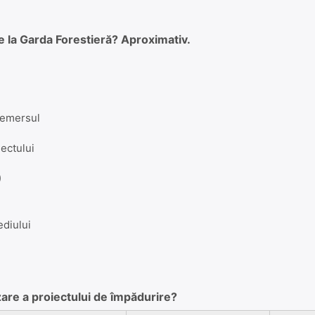
de la Garda Forestieră? Aproximativ.
 demersul
ectului
)
ediului
are a proiectului de împădurire?