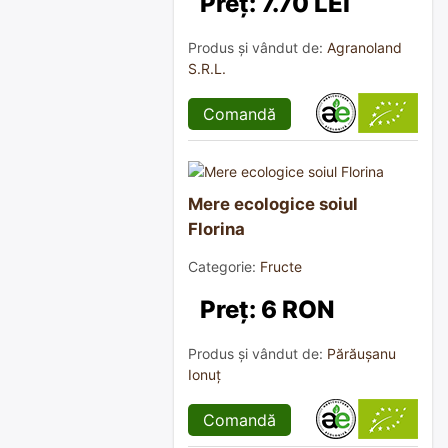
Preț: 7.70 LEI
Produs și vândut de:
Agranoland
S.R.L.
Comandă
Mere ecologice soiul
Florina
Categorie:
Fructe
Preț: 6 RON
Produs și vândut de:
Părăușanu
Ionuț
Comandă