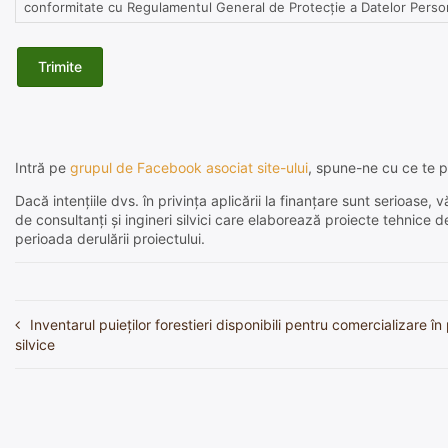
conformitate cu Regulamentul General de Protecție a Datelor Perso
Intră pe
grupul de Facebook asociat site-ului
, spune-ne cu ce te p
Dacă intențiile dvs. în privința aplicării la finanțare sunt serioas
de consultanți și ingineri silvici care elaborează proiecte tehnice 
perioada derulării proiectului.
Inventarul puieților forestieri disponibili pentru comercializare în
Navigare
silvice
în
articole