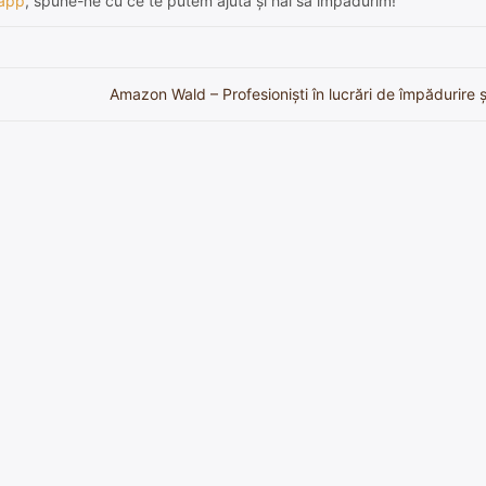
app
, spune-ne cu ce te putem ajuta și hai să împădurim!
Amazon Wald – Profesioniști în lucrări de împădurire și