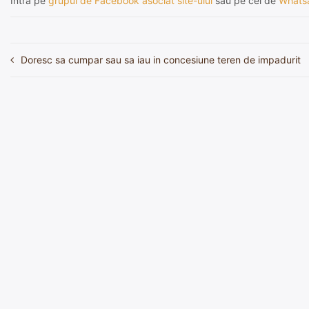
Intră pe
grupul de Facebook asociat site-ului
sau pe cel de
Whats
Doresc sa cumpar sau sa iau in concesiune teren de impadurit
Navigare
în
articole