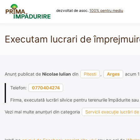
Skip
to
dezvoltat de asoc.
100% pentru mediu
content
Executam lucrari de împrejmuire, 
Anunț publicat de
Nicolae Iulian
din
Pitesti
,
Arges
acum 1
Telefon:
0770404274
Firma, executată lucrări silvice pentru terenurile împădurite sau
Vezi mai multe anunțuri din categoria
Servicii execuție lucrări d