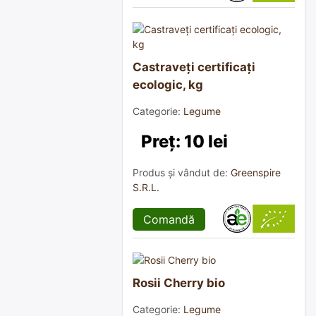
Castraveți certificați
ecologic, kg
Categorie:
Legume
Preț: 10 lei
Produs și vândut de:
Greenspire
S.R.L.
Comandă
Rosii Cherry bio
Categorie:
Legume