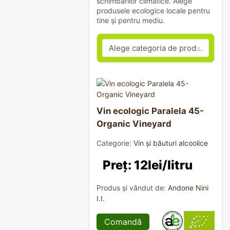
schimbărilor climatice. Alege
produsele ecologice locale pentru
tine și pentru mediu.
Vin ecologic Paralela 45-
Organic Vineyard
Categorie:
Vin și băuturi alcoolice
Preț: 12lei/litru
Produs și vândut de:
Andone Nini
I.I.
Comandă