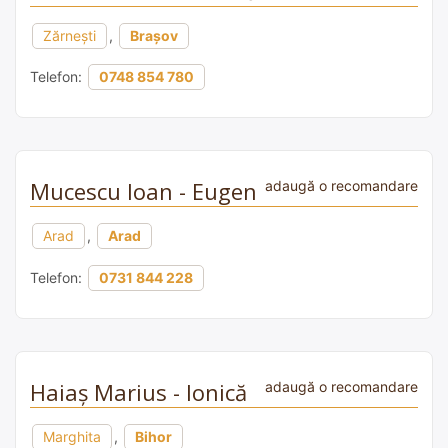
Zărnești
,
Brașov
Telefon:
0748 854 780
Mucescu Ioan - Eugen
adaugă o recomandare
Arad
,
Arad
Telefon:
0731 844 228
Haiaș Marius - Ionică
adaugă o recomandare
Marghita
,
Bihor