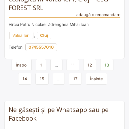
FOREST SRL
adaugă o recomandare
Vîrciu Petru Nicolae, Zdrenghea Mihai Ioan
Valea Ierii
,
Cluj
Telefon:
0745557010
Page
Înapoi
1
…
11
12
13
navigation
14
15
…
17
Înainte
Ne găsești și pe Whatsapp sau pe
Facebook