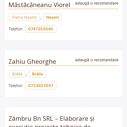
Măstăcăneanu Viorel
adaugă o recomandare
Piatra Neamț
,
Neamț
Telefon:
0747353540
Zahiu Gheorghe
adaugă o recomandare
Brăila
,
Brăila
Telefon:
0723923557
Zâmbru Bn SRL – Elaborare și
execuție proiecte tehnice de