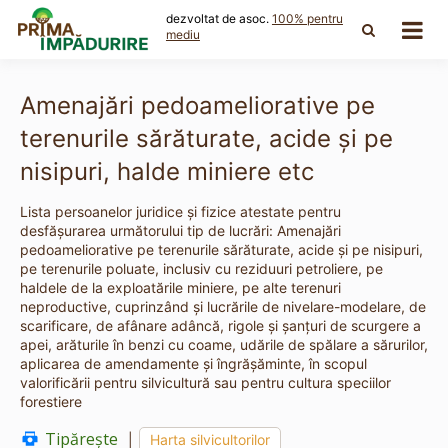
Skip
dezvoltat de asoc.
100% pentru
to
mediu
content
Amenajări pedoameliorative pe
terenurile sărăturate, acide şi pe
nisipuri, halde miniere etc
Lista persoanelor juridice și fizice atestate pentru
desfășurarea următorului tip de lucrări: Amenajări
pedoameliorative pe terenurile sărăturate, acide şi pe nisipuri,
pe terenurile poluate, inclusiv cu reziduuri petroliere, pe
haldele de la exploatările miniere, pe alte terenuri
neproductive, cuprinzând şi lucrările de nivelare-modelare, de
scarificare, de afânare adâncă, rigole şi şanţuri de scurgere a
apei, arăturile în benzi cu coame, udările de spălare a sărurilor,
aplicarea de amendamente şi îngrăşăminte, în scopul
valorificării pentru silvicultură sau pentru cultura speciilor
forestiere
Tipărește
|
Harta silvicultorilor