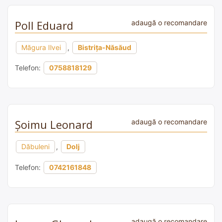
Poll Eduard
adaugă o recomandare
Măgura Ilvei
,
Bistrița-Năsăud
Telefon:
0758818129
Şoimu Leonard
adaugă o recomandare
Dăbuleni
,
Dolj
Telefon:
0742161848
adaugă o recomandare