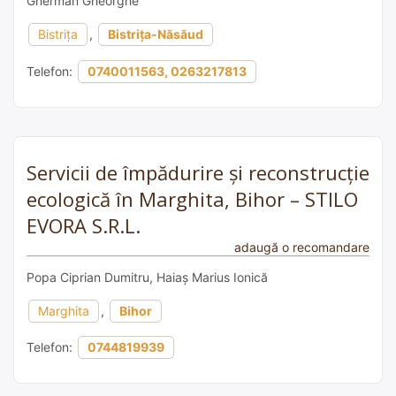
Gherman Gheorghe
Bistrița
,
Bistrița-Năsăud
Telefon:
0740011563, 0263217813
Servicii de împădurire și reconstrucție
ecologică în Marghita, Bihor – STILO
EVORA S.R.L.
adaugă o recomandare
Popa Ciprian Dumitru, Haiaș Marius Ionică
Marghita
,
Bihor
Telefon:
0744819939