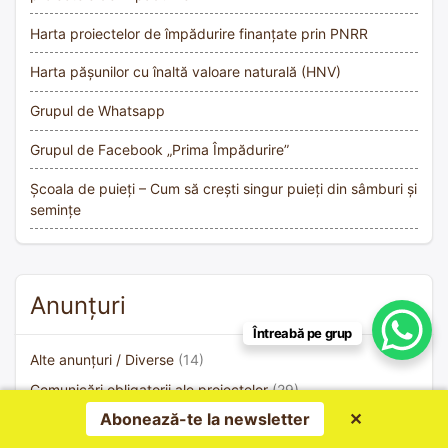
Harta proiectelor de împădurire finanțate prin PNRR
Harta pășunilor cu înaltă valoare naturală (HNV)
Grupul de Whatsapp
Grupul de Facebook „Prima Împădurire”
Școala de puieți – Cum să crești singur puieți din sâmburi și
semințe
Anunțuri
Întreabă pe grup
Alte anunțuri / Diverse
(14)
Comunicări obligatorii ale proiectelor
(29)
Abonează-te la newsletter
✕
Elaborare proiecte tehnice de împădurire – Cereri
(2)