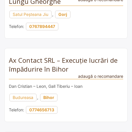
Lungu Gheorghe
Satul Peşteana Jiu
,
Gorj
Telefon:
0767894447
Ax Contact SRL – Execuție lucrări de
împădurire în Bihor
adaugă o recomandare
Dan Cristian – Leon, Gall Tiberiu – Ioan
Budureasa
,
Bihor
Telefon:
0774656713