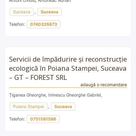
Antohi Ovidiu, Antoneac Adrian
Suceava
,
Suceava
Telefon:
0740326673
Servicii de împădurire și reconstrucție
ecologică în Poiana Stampei, Suceava
– GT – FOREST SRL
adaugă o recomandare
Țiganea Gheorghe, Irimescu Gheorghe Gabriel,
Poiana Stampei
,
Suceava
Telefon:
0751581586