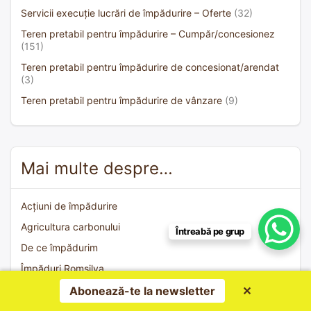
Servicii execuție lucrări de împădurire – Oferte
(32)
Teren pretabil pentru împădurire – Cumpăr/concesionez
(151)
Teren pretabil pentru împădurire de concesionat/arendat
(3)
Teren pretabil pentru împădurire de vânzare
(9)
Mai multe despre…
Acțiuni de împădurire
Agricultura carbonului
Întreabă pe grup
De ce împădurim
Împăduri Romsilva
Împăduriri prin PNRR
Abonează-te la newsletter
✕
Măsuri legislative pentru stimularea împăduririlor