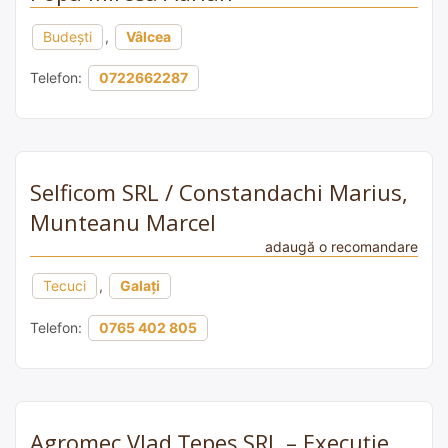
Budești
,
Vâlcea
Telefon:
0722662287
Selficom SRL / Constandachi Marius,
Munteanu Marcel
adaugă o recomandare
Tecuci
,
Galați
Telefon:
0765 402 805
Agromec Vlad Țepeș SRL – Execuție