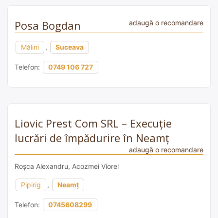
Posa Bogdan
adaugă o recomandare
Mălini
,
Suceava
Telefon:
0749 106 727
Liovic Prest Com SRL – Execuție
lucrări de împădurire în Neamț
adaugă o recomandare
Roșca Alexandru, Acozmei Viorel
Pipirig
,
Neamț
Telefon:
0745608299