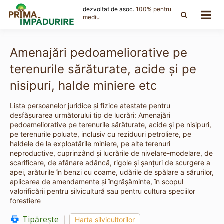
Skip
dezvoltat de asoc.
100% pentru
to
mediu
content
Amenajări pedoameliorative pe
terenurile sărăturate, acide şi pe
nisipuri, halde miniere etc
Lista persoanelor juridice și fizice atestate pentru
desfășurarea următorului tip de lucrări: Amenajări
pedoameliorative pe terenurile sărăturate, acide şi pe nisipuri,
pe terenurile poluate, inclusiv cu reziduuri petroliere, pe
haldele de la exploatările miniere, pe alte terenuri
neproductive, cuprinzând şi lucrările de nivelare-modelare, de
scarificare, de afânare adâncă, rigole şi şanţuri de scurgere a
apei, arăturile în benzi cu coame, udările de spălare a sărurilor,
aplicarea de amendamente şi îngrăşăminte, în scopul
valorificării pentru silvicultură sau pentru cultura speciilor
forestiere
Tipărește
|
Harta silvicultorilor