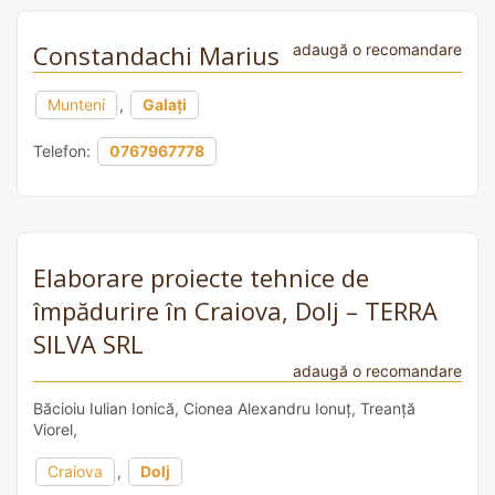
Constandachi Marius
adaugă o recomandare
Munteni
,
Galați
Telefon:
0767967778
Elaborare proiecte tehnice de
împădurire în Craiova, Dolj – TERRA
SILVA SRL
adaugă o recomandare
Băcioiu Iulian Ionică, Cionea Alexandru Ionuț, Treanță
Viorel,
Craiova
,
Dolj