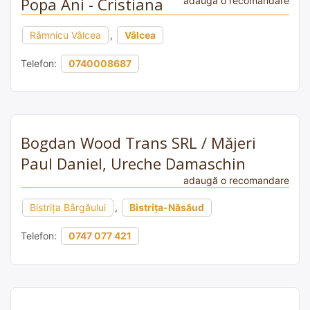
Popa Ani - Cristiana
adaugă o recomandare
Râmnicu Vâlcea
,
Vâlcea
Telefon:
0740008687
Bogdan Wood Trans SRL / Măjeri
Paul Daniel, Ureche Damaschin
adaugă o recomandare
Bistriţa Bârgăului
,
Bistrița-Năsăud
Telefon:
0747 077 421