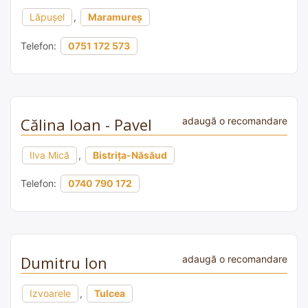
Lăpușel
,
Maramureș
Telefon:
0751 172 573
Călina Ioan - Pavel
adaugă o recomandare
Ilva Mică
,
Bistrița-Năsăud
Telefon:
0740 790 172
Dumitru Ion
adaugă o recomandare
Izvoarele
,
Tulcea