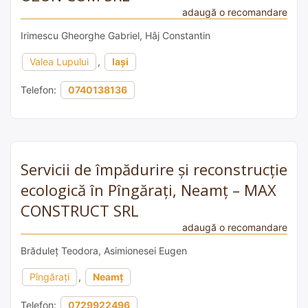
adaugă o recomandare
Irimescu Gheorghe Gabriel, Hâj Constantin
Valea Lupului
,
Iași
Telefon:
0740138136
Servicii de împădurire și reconstrucție
ecologică în Pîngărați, Neamț – MAX
CONSTRUCT SRL
adaugă o recomandare
Brăduleț Teodora, Asimionesei Eugen
Pîngărați
,
Neamț
Telefon:
0729922496