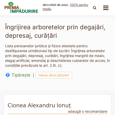
Skip
dezvoltat de asoc.
100% pentru
to
mediu
content
Îngrijirea arboretelor prin degajări,
depresaj, curăţări
Lista persoanelor juridice și fizice atestate pentru
desfășurarea următorului tip de lucrări: Îngrijirea arboretelor
prin degajări, depresaj, curăţări, îngrijirea marginii de masiv,
elagaj artificial, emondaj şi deschiderea culoarelor de acces, în
condiţiile prevăzute la art. 2 lit. c);
Tipărește
|
Harta silvicultorilor
Cionea Alexandru Ionuț
adaugă o recomandare