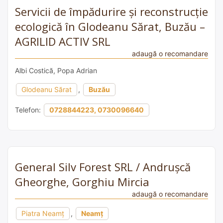
Servicii de împădurire și reconstrucție
ecologică în Glodeanu Sărat, Buzău –
AGRILID ACTIV SRL
adaugă o recomandare
Albi Costică, Popa Adrian
Glodeanu Sărat
,
Buzău
Telefon:
0728844223, 0730096640
General Silv Forest SRL / Andrușcă
Gheorghe, Gorghiu Mircia
adaugă o recomandare
Piatra Neamț
,
Neamț