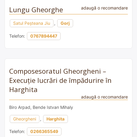
Lungu Gheorghe
adaugă o recomandare
Satul Peşteana Jiu
,
Gorj
Telefon:
0767894447
Composesoratul Gheorgheni –
Execuție lucrări de împădurire în
Harghita
adaugă o recomandare
Biro Arpad, Bende Istvan Mihaly
Gheorgheni
,
Harghita
Telefon:
0266365549