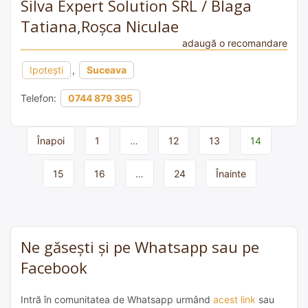
Silva Expert Solution SRL / Blaga
Tatiana,Roșca Niculae
adaugă o recomandare
Ipotești
,
Suceava
Telefon:
0744 879 395
Page
Înapoi
1
…
12
13
14
navigation
15
16
…
24
Înainte
Ne găsești și pe Whatsapp sau pe
Facebook
Intră în comunitatea de Whatsapp urmând
acest link
sau