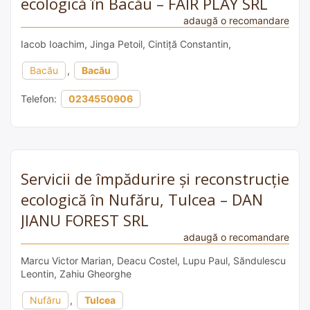
ecologică în Bacău – FAIR PLAY SRL
adaugă o recomandare
Iacob Ioachim, Jinga Petoil, Cintiță Constantin,
Bacău
,
Bacău
Telefon:
0234550906
Servicii de împădurire și reconstrucție
ecologică în Nufăru, Tulcea – DAN
JIANU FOREST SRL
adaugă o recomandare
Marcu Victor Marian, Deacu Costel, Lupu Paul, Săndulescu
Leontin, Zahiu Gheorghe
Nufăru
,
Tulcea