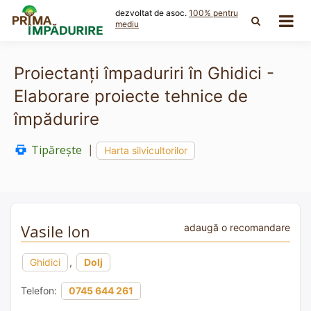
Skip
dezvoltat de asoc.
100% pentru
to
mediu
content
Proiectanți împaduriri în Ghidici -
Elaborare proiecte tehnice de
împădurire
Tipărește
|
Harta silvicultorilor
Vasile Ion
adaugă o recomandare
Ghidici
,
Dolj
Telefon:
0745 644 261