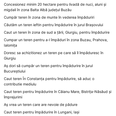
Concesionez minim 20 hectare pentru livadă de nuci, aluni și
migdali în zona Balta Albă județul Buzău
Cumpăr teren în zona de munte în vederea împăduriri
Căutăm un teren ieftin pentru împădurire în jurul Brașovului
Caut un teren în zona de sud a țării, Giurgiu, pentru împădurire
Cumpar un teren pentru a-l împăduri în zona Buzau, Prahova,
Ialomița
Doresc sa achizitionez un teren pe care să îl împăduresc în
Giurgiu
Aș dori să cumpăr un teren pentru împădurire în jurul
Bucureștiului
Caut teren În Constanța pentru împădurire, să aduc o
contributie mediulu
Caut teren pentru împădurire în Căianu Mare, Bistrița-Năsăud și
împrejurimi
Aș vrea un teren care are nevoie de pădure
Caut teren pentru împădurire în Lungani, Iași