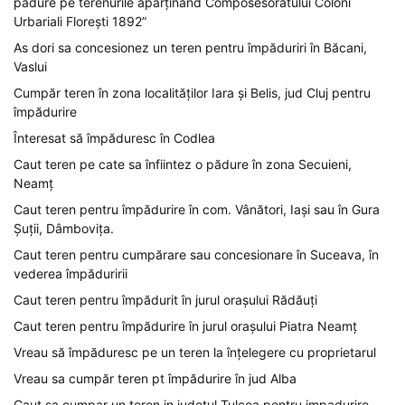
pădure pe terenurile aparținând Composesoratului Coloni
Urbariali Florești 1892”
As dori sa concesionez un teren pentru împăduriri în Băcani,
Vaslui
Cumpăr teren în zona localităților Iara și Belis, jud Cluj pentru
împădurire
Înteresat să împăduresc în Codlea
Caut teren pe cate sa înfiintez o pădure în zona Secuieni,
Neamț
Caut teren pentru împădurire în com. Vânători, Iași sau în Gura
Șuții, Dâmbovița.
Caut teren pentru cumpărare sau concesionare în Suceava, în
vederea împăduririi
Caut teren pentru împădurit în jurul orașului Rădăuți
Caut teren pentru împădurire în jurul orașului Piatra Neamț
Vreau să împăduresc pe un teren la înțelegere cu proprietarul
Vreau sa cumpăr teren pt împădurire în jud Alba
Caut sa cumpar un teren in judetul Tulcea pentru impadurire