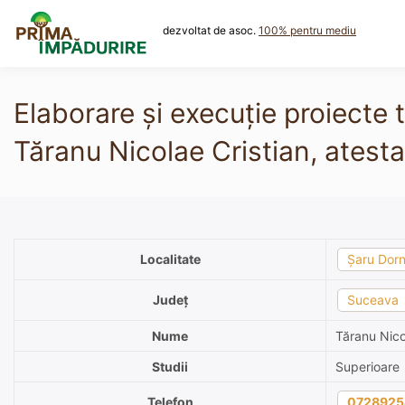
Skip
to
dezvoltat de asoc.
100% pentru mediu
content
Elaborare și execuție proiecte 
Tăranu Nicolae Cristian, atesta
Localitate
Şaru Dorn
Județ
Suceava
Nume
Tăranu Nico
Studii
Superioare
Telefon
0728925