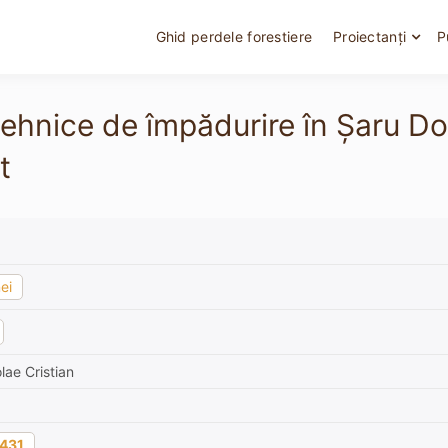
Ghid perdele forestiere
Proiectanți
P
tehnice de împădurire în Şaru Dor
t
ei
lae Cristian
431