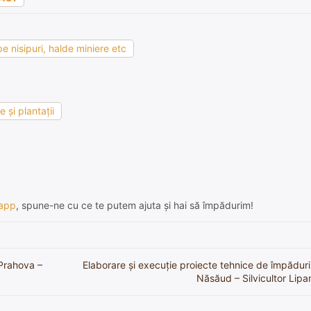
e nisipuri, halde miniere etc
 şi plantaţii
app
, spune-ne cu ce te putem ajuta și hai să împădurim!
 Prahova –
Elaborare și execuție proiecte tehnice de împădurir
Năsăud – Silvicultor Lipan