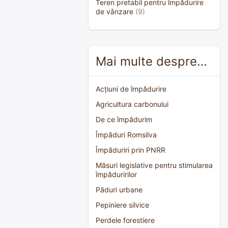
Teren pretabil pentru împădurire
de vânzare
(9)
Mai multe despre…
Acțiuni de împădurire
Agricultura carbonului
De ce împădurim
Împăduri Romsilva
Împăduriri prin PNRR
Măsuri legislative pentru stimularea
împăduririlor
Păduri urbane
Pepiniere silvice
Perdele forestiere