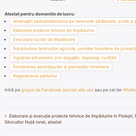
Atestat pentru domeniile de lucru:
Amenajări pedoameliorative pe terenurile sărăturate, acide şi p
Elaborare proiecte tehnice de împădurire
Executare lucrări de împădurire
Împădurirea terenurilor agricole, perdele forestiere de protecţie
Îngrijirea arboretelor prin degajări, depresaj, curăţări
Întreţinerea seminţişurilor şi plantaţiilor forestiere
Regenerarea pădurilor
Intră pe
grupul de Facebook asociat site-ului
sau pe cel de
Whats
Elaborare și execuție proiecte tehnice de împădurire în Ploieşti,
Navigare
Silvicultor Nuţă Ionel, atestat
în