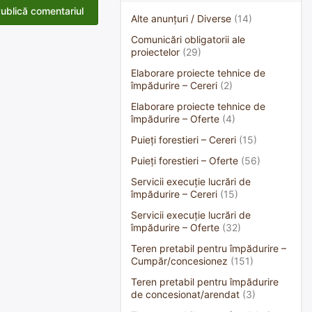
Alte anunțuri / Diverse
(14)
Comunicări obligatorii ale
proiectelor
(29)
Elaborare proiecte tehnice de
împădurire – Cereri
(2)
Elaborare proiecte tehnice de
împădurire – Oferte
(4)
Puieți forestieri – Cereri
(15)
Puieți forestieri – Oferte
(56)
Servicii execuție lucrări de
împădurire – Cereri
(15)
Servicii execuție lucrări de
împădurire – Oferte
(32)
Teren pretabil pentru împădurire –
Cumpăr/concesionez
(151)
Teren pretabil pentru împădurire
de concesionat/arendat
(3)