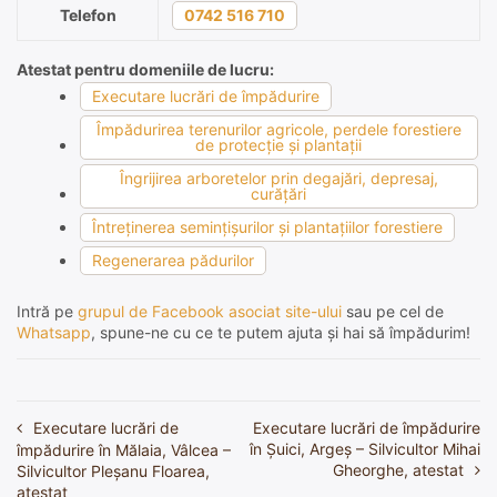
Telefon
0742 516 710
Atestat pentru domeniile de lucru:
Executare lucrări de împădurire
Împădurirea terenurilor agricole, perdele forestiere
de protecţie şi plantaţii
Îngrijirea arboretelor prin degajări, depresaj,
curăţări
Întreţinerea seminţişurilor şi plantaţiilor forestiere
Regenerarea pădurilor
Intră pe
grupul de Facebook asociat site-ului
sau pe cel de
Whatsapp
, spune-ne cu ce te putem ajuta și hai să împădurim!
Executare lucrări de
Executare lucrări de împădurire
Navigare
în Șuici, Argeș – Silvicultor Mihai
împădurire în Mălaia, Vâlcea –
în
Gheorghe, atestat
Silvicultor Pleșanu Floarea,
atestat