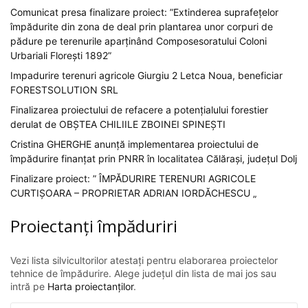
Comunicat presa finalizare proiect: ”Extinderea suprafețelor
împădurite din zona de deal prin plantarea unor corpuri de
pădure pe terenurile aparținând Composesoratului Coloni
Urbariali Florești 1892”
Impadurire terenuri agricole Giurgiu 2 Letca Noua, beneficiar
FORESTSOLUTION SRL
Finalizarea proiectului de refacere a potențialului forestier
derulat de OBȘTEA CHILIILE ZBOINEI SPINEȘTI
Cristina GHERGHE anunță implementarea proiectului de
împădurire finanțat prin PNRR în localitatea Călărași, județul Dolj
Finalizare proiect: ” ÎMPĂDURIRE TERENURI AGRICOLE
CURTIȘOARA – PROPRIETAR ADRIAN IORDĂCHESCU „
Proiectanți împăduriri
Vezi lista silvicultorilor atestați pentru elaborarea proiectelor
tehnice de împădurire. Alege județul din lista de mai jos sau
intră pe
Harta proiectanților
.