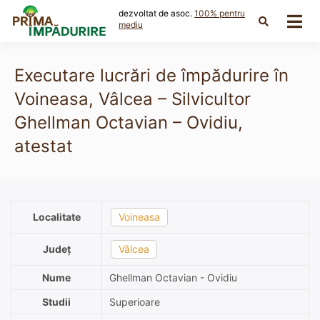
Skip
dezvoltat de asoc.
100% pentru
to
mediu
content
Executare lucrări de împădurire în
Voineasa, Vâlcea – Silvicultor
Ghellman Octavian – Ovidiu,
atestat
Localitate
Voineasa
Județ
Vâlcea
Nume
Ghellman Octavian - Ovidiu
Studii
Superioare