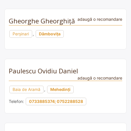
Gheorghe Gheorghiță
adaugă o recomandare
Perșinari
,
Dâmbovița
Paulescu Ovidiu Daniel
adaugă o recomandare
Baia de Aramă
,
Mehedinți
Telefon:
0733885374; 0752288528