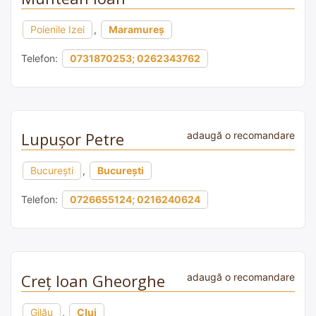
Poienile Izei
,
Maramureș
Telefon:
0731870253; 0262343762
Lupușor Petre
adaugă o recomandare
București
,
București
Telefon:
0726655124; 0216240624
Creț Ioan Gheorghe
adaugă o recomandare
Gilău
,
Cluj