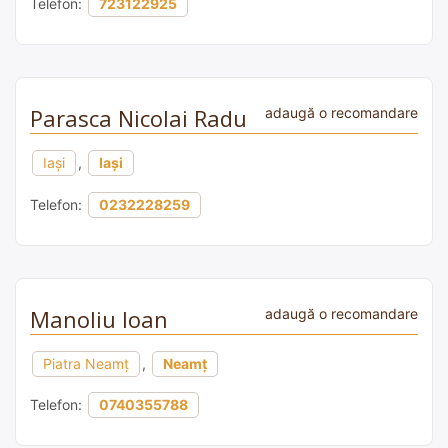
Telefon:
723122925
Parasca Nicolai Radu
adaugă o recomandare
Iași
,
Iași
Telefon:
0232228259
Manoliu Ioan
adaugă o recomandare
Piatra Neamț
,
Neamț
Telefon:
0740355788