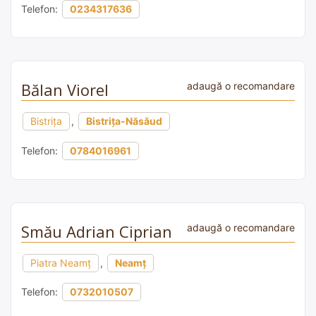
Telefon:
0234317636
Bălan Viorel
adaugă o recomandare
Bistrița
,
Bistrița-Năsăud
Telefon:
0784016961
Smău Adrian Ciprian
adaugă o recomandare
Piatra Neamț
,
Neamț
Telefon:
0732010507