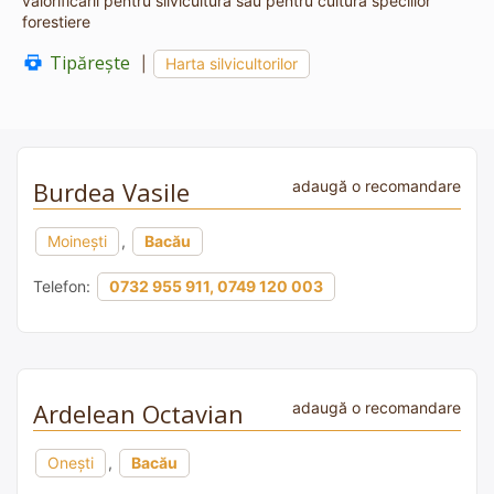
valorificării pentru silvicultură sau pentru cultura speciilor
forestiere
Tipărește
|
Harta silvicultorilor
Burdea Vasile
adaugă o recomandare
Moinești
,
Bacău
Telefon:
0732 955 911, 0749 120 003
Ardelean Octavian
adaugă o recomandare
Onești
,
Bacău