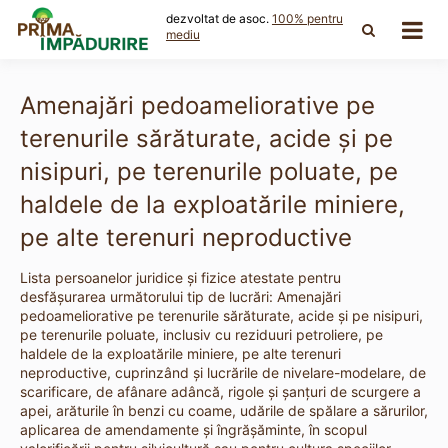
Skip
dezvoltat de asoc.
100% pentru
to
mediu
content
Amenajări pedoameliorative pe
terenurile sărăturate, acide şi pe
nisipuri, pe terenurile poluate, pe
haldele de la exploatările miniere,
pe alte terenuri neproductive
Lista persoanelor juridice și fizice atestate pentru
desfășurarea următorului tip de lucrări: Amenajări
pedoameliorative pe terenurile sărăturate, acide şi pe nisipuri,
pe terenurile poluate, inclusiv cu reziduuri petroliere, pe
haldele de la exploatările miniere, pe alte terenuri
neproductive, cuprinzând şi lucrările de nivelare-modelare, de
scarificare, de afânare adâncă, rigole şi şanţuri de scurgere a
apei, arăturile în benzi cu coame, udările de spălare a sărurilor,
aplicarea de amendamente şi îngrăşăminte, în scopul