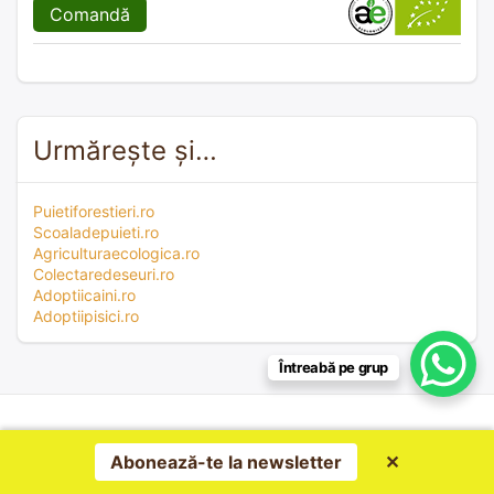
Comandă
Urmărește și…
Puietiforestieri.ro
Scoaladepuieti.ro
Agriculturaecologica.ro
Colectaredeseuri.ro
Adoptiicaini.ro
Adoptiipisici.ro
Întreabă pe grup
Abonează-te la newsletter
✕