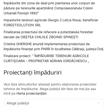
împădurite din zona de deal prin plantarea unor corpuri de
pădure pe terenurile aparținând Composesoratului Coloni
Urbariali Florești 1892”
Impadurire terenuri agricole Giurgiu 2 Letca Noua, beneficiar
FORESTSOLUTION SRL
Finalizarea proiectului de refacere a potențialului forestier
derulat de OBȘTEA CHILIILE ZBOINEI SPINEȘTI
Cristina GHERGHE anunță implementarea proiectului de
împădurire finanțat prin PNRR în localitatea Călărași, județul Dolj
Finalizare proiect: ” ÎMPĂDURIRE TERENURI AGRICOLE
CURTIȘOARA – PROPRIETAR ADRIAN IORDĂCHESCU „
Proiectanți împăduriri
Vezi lista silvicultorilor atestați pentru elaborarea proiectelor
tehnice de împădurire. Alege județul din lista de mai jos sau
intră pe
Harta proiectanților
.