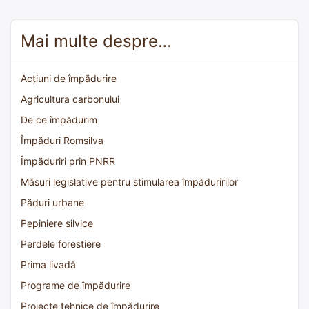
Mai multe despre…
Acțiuni de împădurire
Agricultura carbonului
De ce împădurim
Împăduri Romsilva
Împăduriri prin PNRR
Măsuri legislative pentru stimularea împăduririlor
Păduri urbane
Pepiniere silvice
Perdele forestiere
Prima livadă
Programe de împădurire
Proiecte tehnice de împădurire