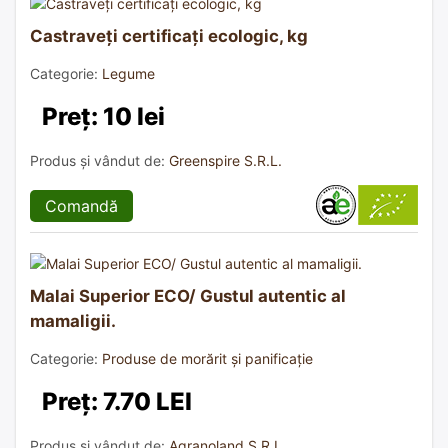
Castraveți certificați ecologic, kg
Categorie:
Legume
Preț: 10 lei
Produs și vândut de:
Greenspire S.R.L.
Comandă
Malai Superior ECO/ Gustul autentic al
mamaligii.
Categorie:
Produse de morărit și panificație
Preț: 7.70 LEI
Produs și vândut de:
Agranoland S.R.L.