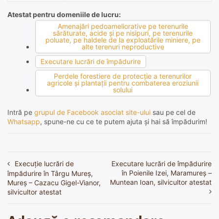
Atestat pentru domeniile de lucru:
Amenajări pedoameliorative pe terenurile
sărăturate, acide şi pe nisipuri, pe terenurile
poluate, pe haldele de la exploatările miniere, pe
alte terenuri neproductive
Executare lucrări de împădurire
Perdele forestiere de protecţie a terenurilor
agricole şi plantaţii pentru combaterea eroziunii
solului
Intră pe
grupul de Facebook asociat site-ului
sau pe cel de
Whatsapp
, spune-ne cu ce te putem ajuta și hai să împădurim!
Execuție lucrări de
Executare lucrări de împădurire
Navigare
în Poienile Izei, Maramureș –
împădurire în Târgu Mureș,
în
Muntean Ioan, silvicultor atestat
Mureș – Cazacu Gigel-Vianor,
silvicultor atestat
articole