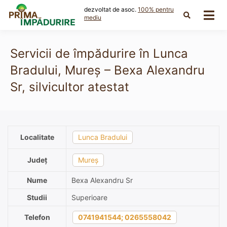
Skip
dezvoltat de asoc.
100% pentru
to
mediu
content
Servicii de împădurire în Lunca
Bradului, Mureș – Bexa Alexandru
Sr, silvicultor atestat
Localitate
Lunca Bradului
Județ
Mureș
Nume
Bexa Alexandru Sr
Studii
Superioare
Telefon
0741941544; 0265558042