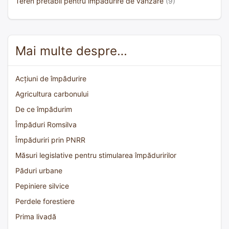
Teren pretabil pentru împădurire de vânzare
(9)
Mai multe despre…
Acțiuni de împădurire
Agricultura carbonului
De ce împădurim
Împăduri Romsilva
Împăduriri prin PNRR
Măsuri legislative pentru stimularea împăduririlor
Păduri urbane
Pepiniere silvice
Perdele forestiere
Prima livadă