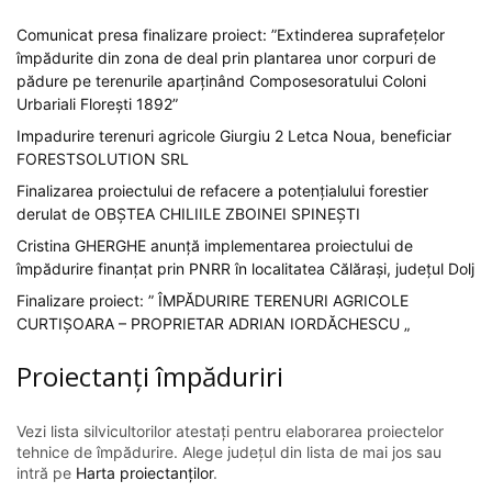
Comunicat presa finalizare proiect: ”Extinderea suprafețelor
împădurite din zona de deal prin plantarea unor corpuri de
pădure pe terenurile aparținând Composesoratului Coloni
Urbariali Florești 1892”
Impadurire terenuri agricole Giurgiu 2 Letca Noua, beneficiar
FORESTSOLUTION SRL
Finalizarea proiectului de refacere a potențialului forestier
derulat de OBȘTEA CHILIILE ZBOINEI SPINEȘTI
Cristina GHERGHE anunță implementarea proiectului de
împădurire finanțat prin PNRR în localitatea Călărași, județul Dolj
Finalizare proiect: ” ÎMPĂDURIRE TERENURI AGRICOLE
CURTIȘOARA – PROPRIETAR ADRIAN IORDĂCHESCU „
Proiectanți împăduriri
Vezi lista silvicultorilor atestați pentru elaborarea proiectelor
tehnice de împădurire. Alege județul din lista de mai jos sau
intră pe
Harta proiectanților
.