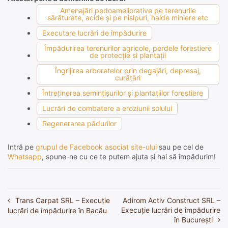
Amenajări pedoameliorative pe terenurile
sărăturate, acide şi pe nisipuri, halde miniere etc
Executare lucrări de împădurire
Împădurirea terenurilor agricole, perdele forestiere
de protecţie şi plantaţii
Îngrijirea arboretelor prin degajări, depresaj,
curăţări
Întreţinerea seminţişurilor şi plantaţiilor forestiere
Lucrări de combatere a eroziunii solului
Regenerarea pădurilor
Intră pe
grupul de Facebook asociat site-ului
sau pe cel de
Whatsapp
, spune-ne cu ce te putem ajuta și hai să împădurim!
Trans Carpat SRL – Execuție
Adirom Activ Construct SRL –
Navigare
Execuție lucrări de împădurire
lucrări de împădurire în Bacău
în
în București