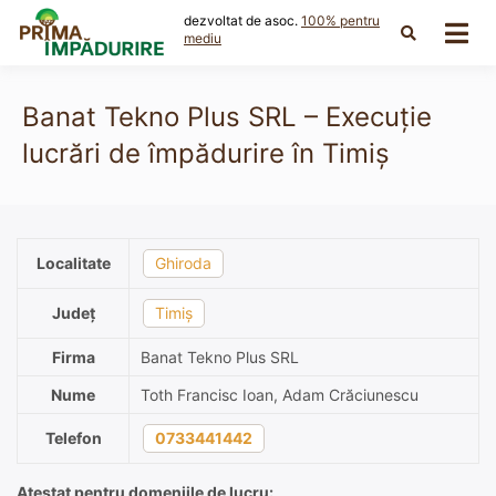
Skip
dezvoltat de asoc.
100% pentru
to
mediu
content
Banat Tekno Plus SRL – Execuție
lucrări de împădurire în Timiș
Localitate
Ghiroda
Județ
Timiș
Firma
Banat Tekno Plus SRL
Nume
Toth Francisc Ioan, Adam Crăciunescu
Telefon
0733441442
Atestat pentru domeniile de lucru: