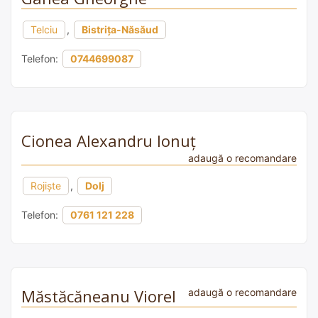
Telciu
,
Bistrița-Năsăud
Telefon:
0744699087
Cionea Alexandru Ionuț
adaugă o recomandare
Rojiște
,
Dolj
Telefon:
0761 121 228
Măstăcăneanu Viorel
adaugă o recomandare