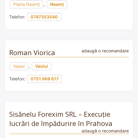
Piatra Neamț
,
Neamț
Telefon:
0747353540
Roman Viorica
adaugă o recomandare
Vaslui
,
Vaslui
Telefon:
0751 968 617
Sisănelu Forexim SRL – Execuție
lucrări de împădurire în Prahova
adaugă o recomandare