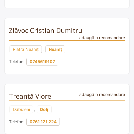
Zlăvoc Cristian Dumitru
adaugă o recomandare
Piatra Neamț
,
Neamț
Telefon:
0745619107
Treanță Viorel
adaugă o recomandare
Dăbuleni
,
Dolj
Telefon:
0761 121 224