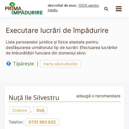
Skip
dezvoltat de asoc.
100% pentru
to
mediu
content
Executare lucrări de împădurire
Lista persoanelor juridice și fizice atestate pentru
desfășurarea următorului tip de lucrări: Efectuarea lucrărilor
de îmbunătăţiri funciare din domeniul silvic
Tipărește
|
Harta silvicultorilor
Nuță Ile Silvestru
adaugă o recomandare
Craiova
,
Dolj
Telefon:
0731 363 022