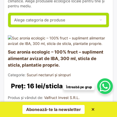
climatice. Alege produsele ecologice locale pentru tine și
pentru mediu.
Suc aronia ecologic – 100% fruct – supliment
alimentar avizat de IBA, 300 ml, sticla de
sticla, plantatie proprie.
Categorie:
Sucuri nectaruri și siropuri
Preț: 16 lei/sticla
Întreabă pe grup
Produs și vândut de:
Valfruct Invest S.R.L.
Abonează-te la newsletter
✕
Comandă