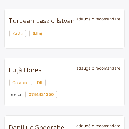
Turdean Laszlo Istvan
adaugă o recomandare
Zalău
,
Sălaj
Luță Florea
adaugă o recomandare
Corabia
,
Olt
Telefon:
0744431350
Daniliuc Gheorghe
adaugă o recomandare