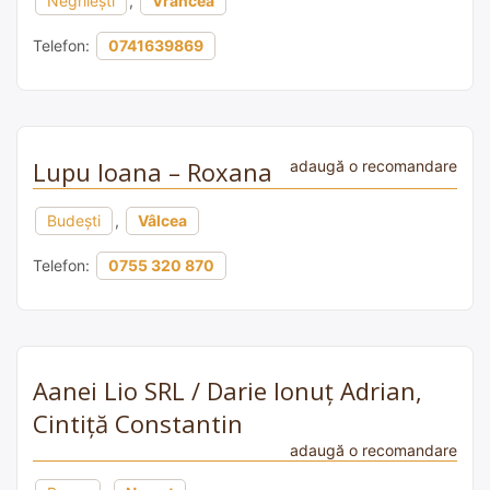
Negrilești
,
Vrancea
Telefon:
0741639869
Lupu Ioana – Roxana
adaugă o recomandare
Budești
,
Vâlcea
Telefon:
0755 320 870
Aanei Lio SRL / Darie Ionuț Adrian,
Cintiță Constantin
adaugă o recomandare