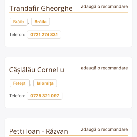
Trandafir Gheorghe
adaugă o recomandare
Brăila
,
Brăila
Telefon:
0721 274 831
Cășlălău Corneliu
adaugă o recomandare
Fetești
,
Ialomița
Telefon:
0725 321 097
Petti Ioan - Răzvan
adaugă o recomandare