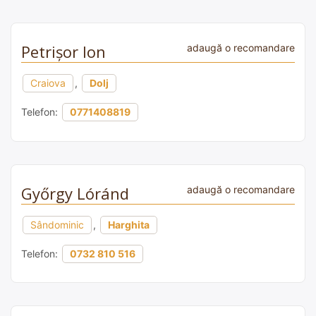
Petrişor Ion
adaugă o recomandare
Craiova
,
Dolj
Telefon:
0771408819
Győrgy Lóránd
adaugă o recomandare
Sândominic
,
Harghita
Telefon:
0732 810 516