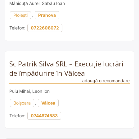
Mânicuță Aurel, Sabău Ioan
Ploiești
,
Prahova
Telefon:
0722608072
Sc Patrik Silva SRL – Execuție lucrări
de împădurire în Vâlcea
adaugă o recomandare
Puiu Mihai, Leon Ion
Boișoara
,
Vâlcea
Telefon:
0744874583