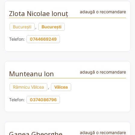
Zlota Nicolae Ionuț
adaugă o recomandare
București
,
București
Telefon:
0744669249
Munteanu Ion
adaugă o recomandare
Râmnicu Vâlcea
,
Vâlcea
Telefon:
0374086796
Ganea Gheorghe
adaugă o recomandare