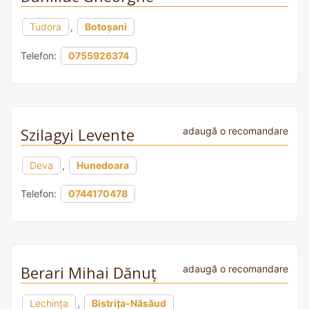
Tudora
,
Botoșani
Telefon:
0755926374
Szilagyi Levente
adaugă o recomandare
Deva
,
Hunedoara
Telefon:
0744170478
Berari Mihai Dănuț
adaugă o recomandare
Lechința
,
Bistrița-Năsăud