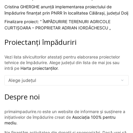
Cristina GHERGHE anunță implementarea proiectului de
împădurire finanțat prin PNRR în localitatea Călărași, județul Dolj
Finalizare proiect: ” ÎMPĂDURIRE TERENURI AGRICOLE
CURTIȘOARA – PROPRIETAR ADRIAN IORDĂCHESCU „
Proiectanți împăduriri
Vezi lista silvicultorilor atestați pentru elaborarea proiectelor
tehnice de împădurire. Alege județul din lista de mai jos sau
intră pe
Harta proiectanților
.
Despre noi
primaimpadurire.ro este un website de informare și susținere a
inițiativelor de împădurire creat de
Asociația 100% pentru
mediu
.
Ne finanțăm activitatea din donații și sponsorizări. Dacă vrei să