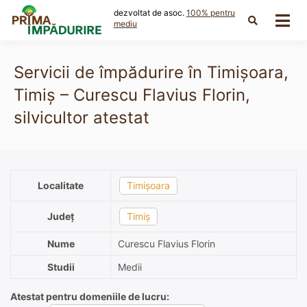
Skip
dezvoltat de asoc.
100% pentru
to
mediu
content
Servicii de împădurire în Timișoara,
Timiș – Curescu Flavius Florin,
silvicultor atestat
Localitate
Timișoara
Județ
Timiș
Nume
Curescu Flavius Florin
Studii
Medii
Atestat pentru domeniile de lucru: