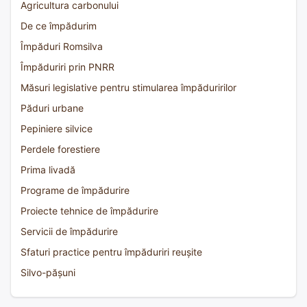
Agricultura carbonului
De ce împădurim
Împăduri Romsilva
Împăduriri prin PNRR
Măsuri legislative pentru stimularea împăduririlor
Păduri urbane
Pepiniere silvice
Perdele forestiere
Prima livadă
Programe de împădurire
Proiecte tehnice de împădurire
Servicii de împădurire
Sfaturi practice pentru împăduriri reușite
Silvo-pășuni