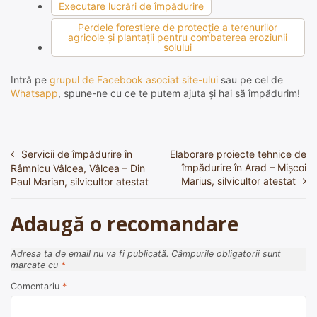
Executare lucrări de împădurire
Perdele forestiere de protecţie a terenurilor
agricole şi plantaţii pentru combaterea eroziunii
solului
Intră pe
grupul de Facebook asociat site-ului
sau pe cel de
Whatsapp
, spune-ne cu ce te putem ajuta și hai să împădurim!
Servicii de împădurire în
Elaborare proiecte tehnice de
Navigare
împădurire în Arad – Mișcoi
Râmnicu Vâlcea, Vâlcea – Din
în
Marius, silvicultor atestat
Paul Marian, silvicultor atestat
articole
Adaugă o recomandare
Adresa ta de email nu va fi publicată.
Câmpurile obligatorii sunt
marcate cu
*
Comentariu
*