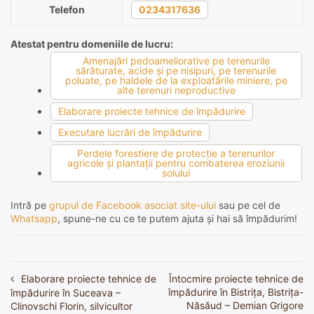
Telefon
0234317636
Atestat pentru domeniile de lucru:
Amenajări pedoameliorative pe terenurile
sărăturate, acide şi pe nisipuri, pe terenurile
poluate, pe haldele de la exploatările miniere, pe
alte terenuri neproductive
Elaborare proiecte tehnice de împădurire
Executare lucrări de împădurire
Perdele forestiere de protecţie a terenurilor
agricole şi plantaţii pentru combaterea eroziunii
solului
Intră pe
grupul de Facebook asociat site-ului
sau pe cel de
Whatsapp
, spune-ne cu ce te putem ajuta și hai să împădurim!
Elaborare proiecte tehnice de
Întocmire proiecte tehnice de
Navigare
împădurire în Bistrița, Bistrița-
împădurire în Suceava –
în
Năsăud – Demian Grigore
Clinovschi Florin, silvicultor