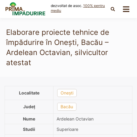
Skip
dezvoltat de asoc.
100% pentru
to
mediu
content
Elaborare proiecte tehnice de
împădurire în Onești, Bacău –
Ardelean Octavian, silvicultor
atestat
Localitate
Onești
Județ
Bacău
Nume
Ardelean Octavian
Studii
Superioare