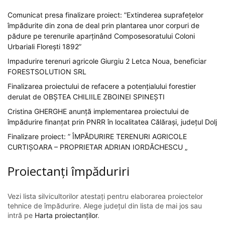
Comunicat presa finalizare proiect: ”Extinderea suprafețelor
împădurite din zona de deal prin plantarea unor corpuri de
pădure pe terenurile aparținând Composesoratului Coloni
Urbariali Florești 1892”
Impadurire terenuri agricole Giurgiu 2 Letca Noua, beneficiar
FORESTSOLUTION SRL
Finalizarea proiectului de refacere a potențialului forestier
derulat de OBȘTEA CHILIILE ZBOINEI SPINEȘTI
Cristina GHERGHE anunță implementarea proiectului de
împădurire finanțat prin PNRR în localitatea Călărași, județul Dolj
Finalizare proiect: ” ÎMPĂDURIRE TERENURI AGRICOLE
CURTIȘOARA – PROPRIETAR ADRIAN IORDĂCHESCU „
Proiectanți împăduriri
Vezi lista silvicultorilor atestați pentru elaborarea proiectelor
tehnice de împădurire. Alege județul din lista de mai jos sau
intră pe
Harta proiectanților
.