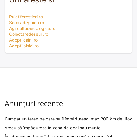
Puietiforestieri.ro
Scoaladepuieti.ro
Agriculturaecologica.ro
Colectaredeseuri.ro
Adoptiicaini.ro
Adoptiipisici.ro
Anunțuri recente
Cumpar un teren pe care sa îl împăduresc, max 200 km de Ilfov
Vreau să împăduresc în zona de deal sau munte
Îmi doresc un teren într-o zona muntoasă pe care să îl