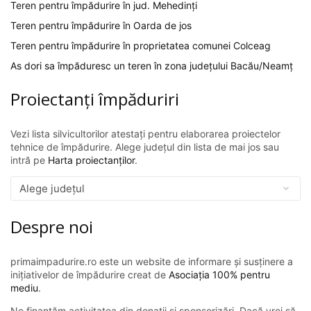
Teren pentru împădurire în jud. Mehedinți
Teren pentru împădurire în Oarda de jos
Teren pentru împădurire în proprietatea comunei Colceag
As dori sa împăduresc un teren în zona județului Bacău/Neamț
Proiectanți împăduriri
Vezi lista silvicultorilor atestați pentru elaborarea proiectelor
tehnice de împădurire. Alege județul din lista de mai jos sau
intră pe
Harta proiectanților
.
Despre noi
primaimpadurire.ro este un website de informare și susținere a
inițiativelor de împădurire creat de
Asociația 100% pentru
mediu
.
Ne finanțăm activitatea din donații și sponsorizări. Dacă vrei să