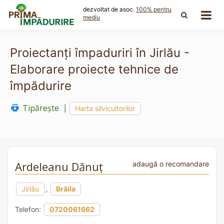
Skip
dezvoltat de asoc.
100% pentru
to
mediu
content
Proiectanți împaduriri în Jirlău -
Elaborare proiecte tehnice de
împădurire
Tipărește
|
Harta silvicultorilor
Ardeleanu Dănuț
adaugă o recomandare
Jirlău
,
Brăila
Telefon:
0720061662