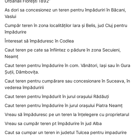
Urbariali Florești 1892”
As dori sa concesionez un teren pentru împăduriri în Băcani,
Vaslui
Cumpăr teren în zona localităților Iara și Belis, jud Cluj pentru
împădurire
Înteresat să împăduresc în Codlea
Caut teren pe cate sa înfiintez o pădure în zona Secuieni,
Neamț
Caut teren pentru împădurire în com. Vânători, Iași sau în Gura
Șuții, Dâmbovița.
Caut teren pentru cumpărare sau concesionare în Suceava, în
vederea împăduririi
Caut teren pentru împădurit în jurul orașului Rădăuți
Caut teren pentru împădurire în jurul orașului Piatra Neamț
Vreau să împăduresc pe un teren la înțelegere cu proprietarul
Vreau sa cumpăr teren pt împădurire în jud Alba
Caut sa cumpar un teren in judetul Tulcea pentru impadurire