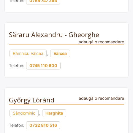
Telefon:
0765 747 294
Săraru Alexandru - Gheorghe
adaugă o recomandare
Râmnicu Vâlcea
,
Vâlcea
Telefon:
0745 110 600
Győrgy Lóránd
adaugă o recomandare
Sândominic
,
Harghita
Telefon:
0732 810 516