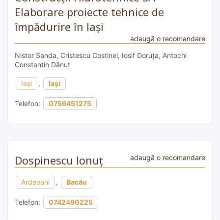
Elaborare proiecte tehnice de
împădurire în Iași
adaugă o recomandare
Nistor Sanda, Cristescu Costinel, Iosif Doruța, Antochi
Constantin Dănuț
Iași
,
Iași
Telefon:
0756451275
Dospinescu Ionuț
adaugă o recomandare
Ardeoani
,
Bacău
Telefon:
0742490225