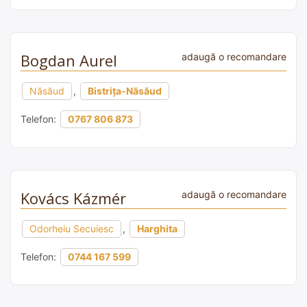
Bogdan Aurel
adaugă o recomandare
Năsăud
,
Bistrița-Năsăud
Telefon:
0767 806 873
Kovács Kázmér
adaugă o recomandare
Odorheiu Secuiesc
,
Harghita
Telefon:
0744 167 599