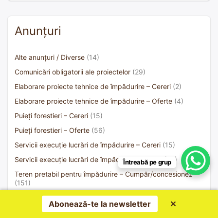
Anunțuri
Alte anunțuri / Diverse
(14)
Comunicări obligatorii ale proiectelor
(29)
Elaborare proiecte tehnice de împădurire – Cereri
(2)
Elaborare proiecte tehnice de împădurire – Oferte
(4)
Puieți forestieri – Cereri
(15)
Puieți forestieri – Oferte
(56)
Servicii execuție lucrări de împădurire – Cereri
(15)
Servicii execuție lucrări de împădurire – Oferte
(32)
Întreabă pe grup
Teren pretabil pentru împădurire – Cumpăr/concesionez
(151)
Teren pretabil pentru împădurire de concesionat/arendat
Abonează-te la newsletter
✕
(3)