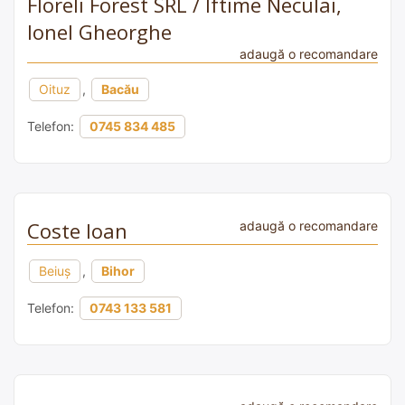
Floreli Forest SRL / Iftime Neculai,
Ionel Gheorghe
adaugă o recomandare
Oituz
,
Bacău
Telefon:
0745 834 485
Coste Ioan
adaugă o recomandare
Beiuș
,
Bihor
Telefon:
0743 133 581