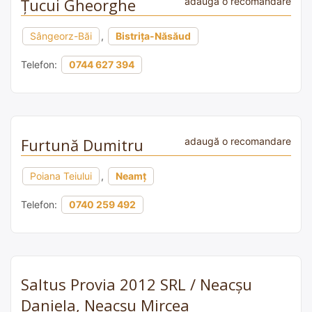
Țucui Gheorghe
adaugă o recomandare
Sângeorz-Băi
,
Bistrița-Năsăud
Telefon:
0744 627 394
Furtună Dumitru
adaugă o recomandare
Poiana Teiului
,
Neamț
Telefon:
0740 259 492
Saltus Provia 2012 SRL / Neacșu
Daniela, Neacșu Mircea