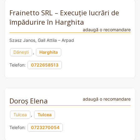
Frainetto SRL – Execuție lucrări de
împădurire în Harghita
adaugă o recomandare
Szasz Janos, Gall Attila – Arpad
Dăneşti
,
Harghita
Telefon:
0722658513
Doroș Elena
adaugă o recomandare
Tulcea
,
Tulcea
Telefon:
0723270054