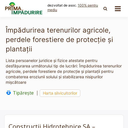
Skip
dezvoltat de asoc.
100% pentru
to
mediu
content
Împădurirea terenurilor agricole,
perdele forestiere de protecţie şi
plantaţii
Lista persoanelor juridice și fizice atestate pentru
desfășurarea următorului tip de lucrări: Împădurirea terenurilor
agricole, perdele forestiere de protecţie şi plantaţii pentru
combaterea eroziunii solului şi stabilizarea nisipurilor
mişcătoare
Tipărește
|
Harta silvicultorilor
Construcții Hidrotehnice SA –