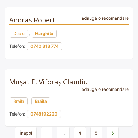
András Robert
adaugă o recomandare
Dealu
,
Harghita
Telefon:
0740 313 774
Muşat E. Viforaş Claudiu
adaugă o recomandare
Brăila
,
Brăila
Telefon:
0748192220
Page
Înapoi
1
…
4
5
6