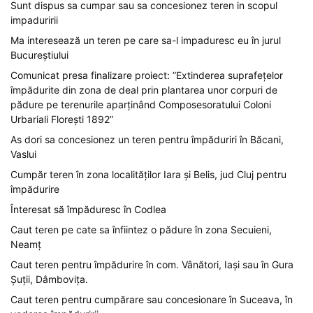
Sunt dispus sa cumpar sau sa concesionez teren in scopul
impaduririi
Ma interesează un teren pe care sa-l impaduresc eu în jurul
Bucureștiului
Comunicat presa finalizare proiect: ”Extinderea suprafețelor
împădurite din zona de deal prin plantarea unor corpuri de
pădure pe terenurile aparținând Composesoratului Coloni
Urbariali Florești 1892”
As dori sa concesionez un teren pentru împăduriri în Băcani,
Vaslui
Cumpăr teren în zona localităților Iara și Belis, jud Cluj pentru
împădurire
Înteresat să împăduresc în Codlea
Caut teren pe cate sa înfiintez o pădure în zona Secuieni,
Neamț
Caut teren pentru împădurire în com. Vânători, Iași sau în Gura
Șuții, Dâmbovița.
Caut teren pentru cumpărare sau concesionare în Suceava, în