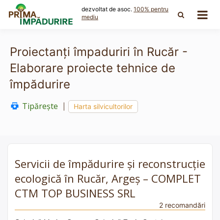
Skip
dezvoltat de asoc.
100% pentru
to
mediu
content
Proiectanți împaduriri în Rucăr -
Elaborare proiecte tehnice de
împădurire
Tipărește
|
Harta silvicultorilor
Servicii de împădurire și reconstrucție
ecologică în Rucăr, Argeș – COMPLET
CTM TOP BUSINESS SRL
2 recomandări