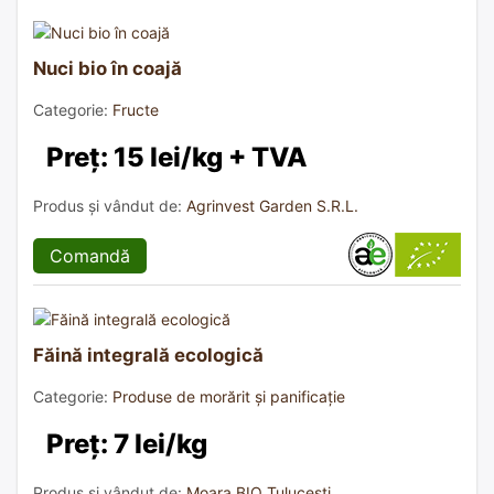
Nuci bio în coajă
Categorie:
Fructe
Preț: 15 lei/kg + TVA
Produs și vândut de:
Agrinvest Garden S.R.L.
Comandă
Făină integrală ecologică
Categorie:
Produse de morărit și panificație
Preț: 7 lei/kg
Produs și vândut de:
Moara BIO Tulucești