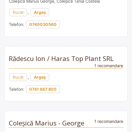
Coleșică Marius George, Coleșică Tania Costela
Rucăr
,
Argeș
Telefon:
0740030560
Rădescu Ion / Haras Top Plant SRL
1 recomandare
Rucăr
,
Argeș
Telefon:
0741 667 805
Coleșică Marius - George
1 recomandare