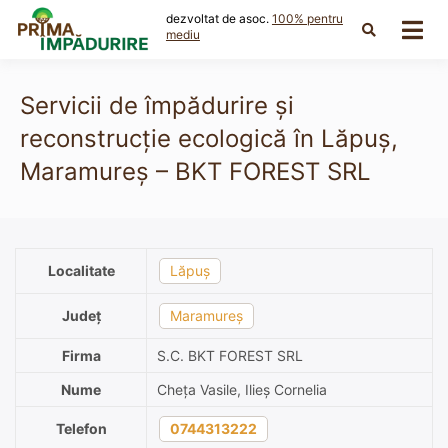
Skip
dezvoltat de asoc.
100% pentru
to
mediu
content
Servicii de împădurire și
reconstrucție ecologică în Lăpuș,
Maramureș – BKT FOREST SRL
Localitate
Lăpuș
Județ
Maramureș
Firma
S.C. BKT FOREST SRL
Nume
Cheța Vasile, Ilieș Cornelia
Telefon
0744313222