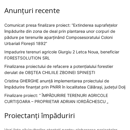
Anunțuri recente
Comunicat presa finalizare proiect: ”Extinderea suprafețelor
împădurite din zona de deal prin plantarea unor corpuri de
pădure pe terenurile aparținând Composesoratului Coloni
Urbariali Florești 1892”
Impadurire terenuri agricole Giurgiu 2 Letca Noua, beneficiar
FORESTSOLUTION SRL
Finalizarea proiectului de refacere a potențialului forestier
derulat de OBȘTEA CHILIILE ZBOINEI SPINEȘTI
Cristina GHERGHE anunță implementarea proiectului de
împădurire finanțat prin PNRR în localitatea Călărași, județul Dolj
Finalizare proiect: ” ÎMPĂDURIRE TERENURI AGRICOLE
CURTIȘOARA – PROPRIETAR ADRIAN IORDĂCHESCU „
Proiectanți împăduriri
Vezi lista silvicultorilor atestați pentru elaborarea proiectelor