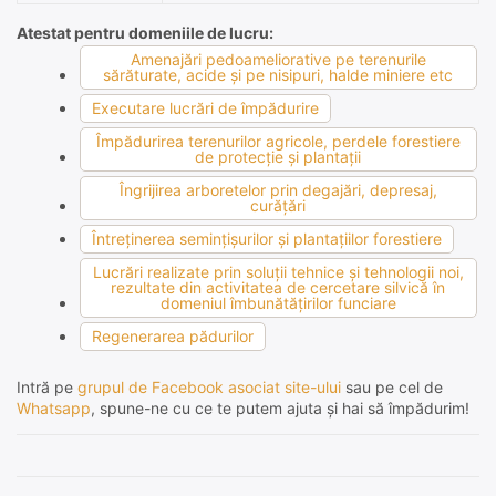
Atestat pentru domeniile de lucru:
Amenajări pedoameliorative pe terenurile
sărăturate, acide şi pe nisipuri, halde miniere etc
Executare lucrări de împădurire
Împădurirea terenurilor agricole, perdele forestiere
de protecţie şi plantaţii
Îngrijirea arboretelor prin degajări, depresaj,
curăţări
Întreţinerea seminţişurilor şi plantaţiilor forestiere
Lucrări realizate prin soluţii tehnice şi tehnologii noi,
rezultate din activitatea de cercetare silvică în
domeniul îmbunătăţirilor funciare
Regenerarea pădurilor
Intră pe
grupul de Facebook asociat site-ului
sau pe cel de
Whatsapp
, spune-ne cu ce te putem ajuta și hai să împădurim!