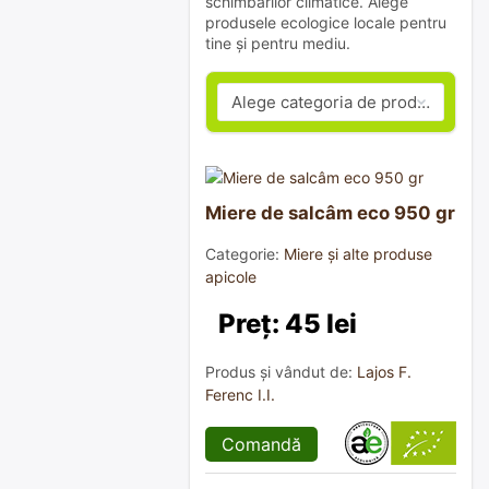
schimbărilor climatice. Alege
produsele ecologice locale pentru
tine și pentru mediu.
Miere de salcâm eco 950 gr
Categorie:
Miere și alte produse
apicole
Preț: 45 lei
Produs și vândut de:
Lajos F.
Ferenc I.I.
Comandă