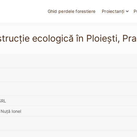
Ghid perdele forestiere
Proiectanți
P
nstrucție ecologică în Ploiești,
SRL
 Nuță Ionel