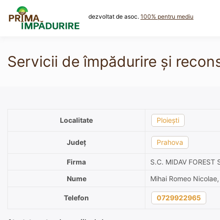
Skip
to
dezvoltat de asoc.
100% pentru mediu
content
Servicii de împădurire și reco
Localitate
Ploiești
Județ
Prahova
Firma
S.C. MIDAV FOREST 
Nume
Mihai Romeo Nicolae,
Telefon
0729922965