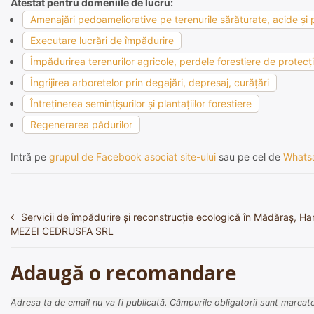
Atestat pentru domeniile de lucru:
Amenajări pedoameliorative pe terenurile sărăturate, acide şi p
Executare lucrări de împădurire
Împădurirea terenurilor agricole, perdele forestiere de protecţie
Îngrijirea arboretelor prin degajări, depresaj, curăţări
Întreţinerea seminţişurilor şi plantaţiilor forestiere
Regenerarea pădurilor
Intră pe
grupul de Facebook asociat site-ului
sau pe cel de
Whats
Servicii de împădurire și reconstrucție ecologică în Mădăraș, Ha
Navigare
MEZEI CEDRUSFA SRL
în
articole
Adaugă o recomandare
Adresa ta de email nu va fi publicată.
Câmpurile obligatorii sunt marcat