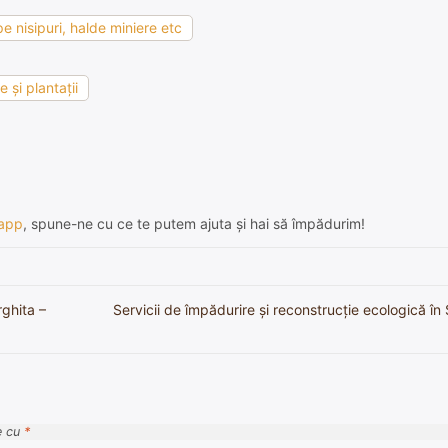
e nisipuri, halde miniere etc
 şi plantaţii
app
, spune-ne cu ce te putem ajuta și hai să împădurim!
rghita –
Servicii de împădurire și reconstrucție ecologică î
e cu
*