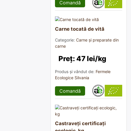
Comandă
Carne tocată de vită
Categorie:
Carne și preparate din
carne
Preț: 47 lei/kg
Produs și vândut de:
Fermele
Ecologice Silvania
Comandă
Castraveți certificați
ecologic, kg