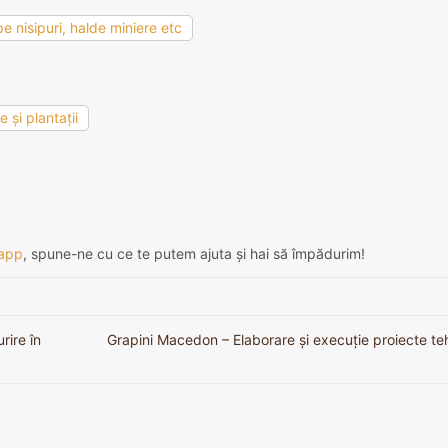
e nisipuri, halde miniere etc
 şi plantaţii
app
, spune-ne cu ce te putem ajuta și hai să împădurim!
rire în
Grapini Macedon – Elaborare și execuție proiecte te