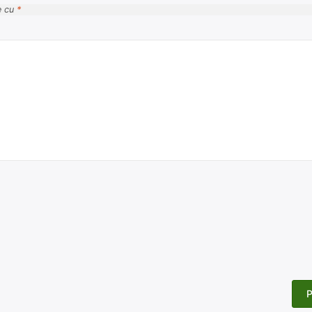
e cu
*