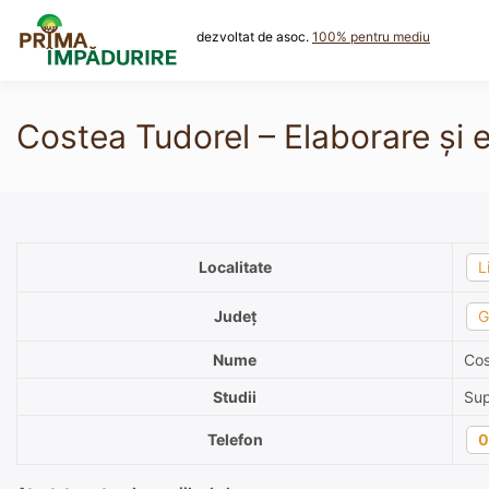
Skip
to
dezvoltat de asoc.
100% pentru mediu
content
Costea Tudorel – Elaborare și e
Localitate
L
Județ
G
Nume
Cos
Studii
Sup
Telefon
0