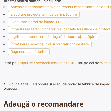
Atestat pentru domeniile de lucru:
Amenajări pedoameliorative pe terenurile sărăturate, acide şi p
Elaborare proiecte tehnice de împădurire
Executare lucrări de împădurire
Împădurirea terenurilor agricole, perdele forestiere de protecţie
Îngrijirea arboretelor prin degajări, depresaj, curăţări
Întreţinerea seminţişurilor şi plantaţiilor forestiere
Regenerarea pădurilor
Intră pe
grupul de Facebook asociat site-ului
sau pe cel de
Whats
Bucur Gabriel – Elaborare și execuție proiecte tehnice de împădu
Navigare
Vrancea
în
articole
Adaugă o recomandare