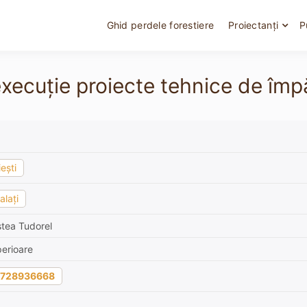
Ghid perdele forestiere
Proiectanți
P
xecuție proiecte tehnice de împă
iești
alați
tea Tudorel
erioare
728936668