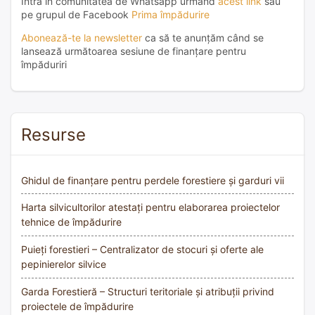
Intră în comunitatea de Whatsapp urmând
acest link
sau
pe grupul de Facebook
Prima împădurire
Abonează-te la newsletter
ca să te anunțăm când se
lansează următoarea sesiune de finanțare pentru
împăduriri
Resurse
Ghidul de finanțare pentru perdele forestiere și garduri vii
Harta silvicultorilor atestați pentru elaborarea proiectelor
tehnice de împădurire
Puieți forestieri – Centralizator de stocuri și oferte ale
pepinierelor silvice
Garda Forestieră – Structuri teritoriale și atribuții privind
proiectele de împădurire