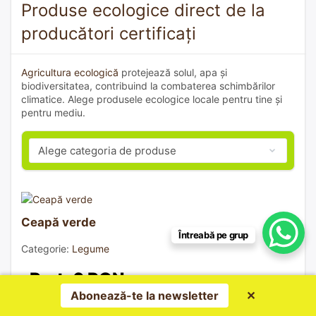
Produse ecologice direct de la
producători certificați
Agricultura ecologică
protejează solul, apa și
biodiversitatea, contribuind la combaterea schimbărilor
climatice. Alege produsele ecologice locale pentru tine și
pentru mediu.
Ceapă verde
Întreabă pe grup
Categorie:
Legume
Preț: 6 RON
Abonează-te la newsletter
✕
Produs și vândut de:
Gheorghe Cezar Alexandru P.F.A.