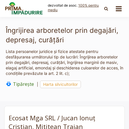
Skip
dezvoltat de asoc.
100% pentru
to
mediu
content
Îngrijirea arboretelor prin degajări,
depresaj, curăţări
Lista persoanelor juridice și fizice atestate pentru
desfășurarea următorului tip de lucrări: Îngrijirea arboretelor
prin degajări, depresaj, curăţări, îngrijirea marginii de masiv,
elagaj artificial, emondaj şi deschiderea culoarelor de acces, în
condiţiile prevăzute la art. 2 lit. c);
Tipărește
|
Harta silvicultorilor
Ecosat Mga SRL / Jucan Ionuț
Cristian, Mititean Traian