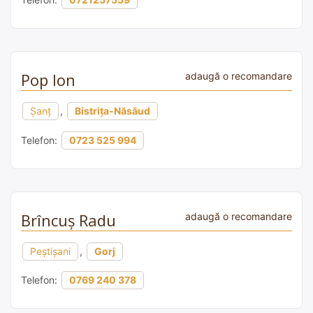
Pop Ion
adaugă o recomandare
Şanţ
,
Bistrița-Năsăud
Telefon:
0723 525 994
Brîncuș Radu
adaugă o recomandare
Peștișani
,
Gorj
Telefon:
0769 240 378