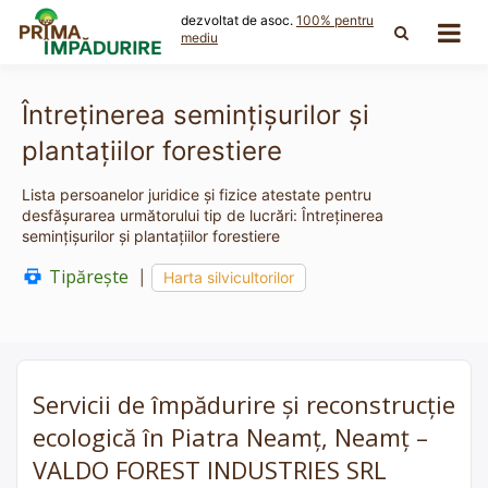
Skip
dezvoltat de asoc.
100% pentru
to
mediu
content
Întreţinerea seminţişurilor şi
plantaţiilor forestiere
Lista persoanelor juridice și fizice atestate pentru
desfășurarea următorului tip de lucrări: Întreţinerea
seminţişurilor şi plantaţiilor forestiere
Tipărește
|
Harta silvicultorilor
Servicii de împădurire și reconstrucție
ecologică în Piatra Neamț, Neamț –
VALDO FOREST INDUSTRIES SRL