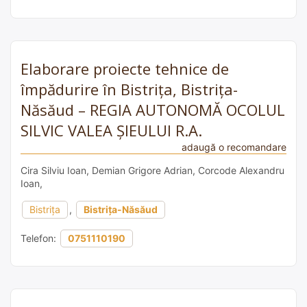
Elaborare proiecte tehnice de
împădurire în Bistrița, Bistrița-
Năsăud – REGIA AUTONOMĂ OCOLUL
SILVIC VALEA ȘIEULUI R.A.
adaugă o recomandare
Cira Silviu Ioan, Demian Grigore Adrian, Corcode Alexandru
Ioan,
Bistrița
,
Bistrița-Năsăud
Telefon:
0751110190