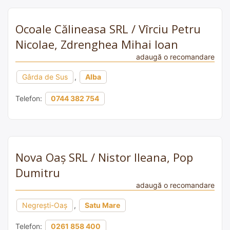
Ocoale Călineasa SRL / Vîrciu Petru
Nicolae, Zdrenghea Mihai Ioan
adaugă o recomandare
Gârda de Sus
,
Alba
Telefon:
0744 382 754
Nova Oaș SRL / Nistor Ileana, Pop
Dumitru
adaugă o recomandare
Negrești-Oaș
,
Satu Mare
Telefon:
0261 858 400