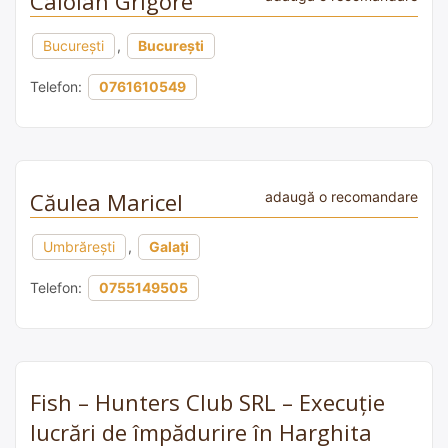
Caloian Grigore
București
,
București
Telefon:
0761610549
Căulea Maricel
adaugă o recomandare
Umbrăreşti
,
Galați
Telefon:
0755149505
Fish – Hunters Club SRL – Execuție
lucrări de împădurire în Harghita