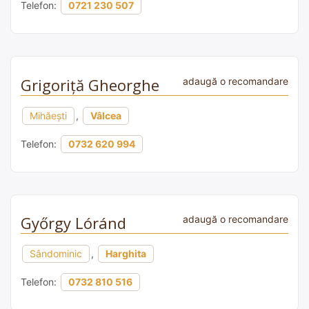
Telefon:
0721 230 507
Grigoriță Gheorghe
adaugă o recomandare
Mihăești
,
Vâlcea
Telefon:
0732 620 994
Győrgy Lóránd
adaugă o recomandare
Sândominic
,
Harghita
Telefon:
0732 810 516