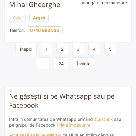
Mihai Gheorghe
adaugă o recomandare
Şuici
,
Argeș
Telefon:
0740 983 535
Page
Înapoi
1
2
3
4
5
navigation
…
24
Înainte
Ne găsești și pe Whatsapp sau pe
Facebook
Intră în comunitatea de Whatsapp urmând
acest link
sau
pe grupul de Facebook
Prima împădurire
Abonează-te la newsletter
ca să te anunțăm când se