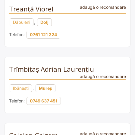
Treanță Viorel
adaugă o recomandare
Dăbuleni
,
Dolj
Telefon:
0761 121 224
Trîmbițaș Adrian Laurențiu
adaugă o recomandare
Ibănești
,
Mureș
Telefon:
0749 637 451
adaugă o recomandare