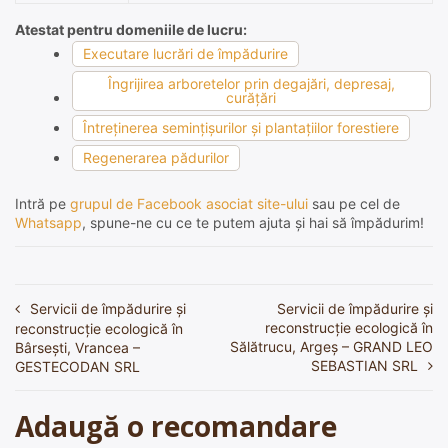
Atestat pentru domeniile de lucru:
Executare lucrări de împădurire
Îngrijirea arboretelor prin degajări, depresaj,
curăţări
Întreţinerea seminţişurilor şi plantaţiilor forestiere
Regenerarea pădurilor
Intră pe
grupul de Facebook asociat site-ului
sau pe cel de
Whatsapp
, spune-ne cu ce te putem ajuta și hai să împădurim!
Servicii de împădurire și
Servicii de împădurire și
Navigare
reconstrucție ecologică în
reconstrucție ecologică în
în
Sălătrucu, Argeș – GRAND LEO
Bârsești, Vrancea –
SEBASTIAN SRL
GESTECODAN SRL
articole
Adaugă o recomandare