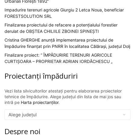
Urbariali Florești 1892”
Impadurire terenuri agricole Giurgiu 2 Letca Noua, beneficiar
FORESTSOLUTION SRL
Finalizarea proiectului de refacere a potențialului forestier
derulat de OBȘTEA CHILIILE ZBOINEI SPINEȘTI
Cristina GHERGHE anunță implementarea proiectului de
împădurire finanțat prin PNRR în localitatea Călărași, județul Dolj
Finalizare proiect: ” ÎMPĂDURIRE TERENURI AGRICOLE
CURTIȘOARA – PROPRIETAR ADRIAN IORDĂCHESCU „
Proiectanți împăduriri
Vezi lista silvicultorilor atestați pentru elaborarea proiectelor
tehnice de împădurire. Alege județul din lista de mai jos sau
intră pe
Harta proiectanților
.
Despre noi