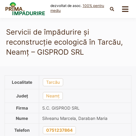
Skip
dezvoltat de asoc.
100% pentru
to
mediu
content
Servicii de împădurire și
reconstrucție ecologică în Tarcău,
Neamț – GISPROD SRL
Localitate
Tarcău
Județ
Neamț
Firma
S.C. GISPROD SRL
Nume
Silveanu Marcela, Daraban Maria
Telefon
0751237864