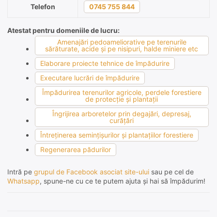
Telefon
0745 755 844
Atestat pentru domeniile de lucru:
Amenajări pedoameliorative pe terenurile
sărăturate, acide şi pe nisipuri, halde miniere etc
Elaborare proiecte tehnice de împădurire
Executare lucrări de împădurire
Împădurirea terenurilor agricole, perdele forestiere
de protecţie şi plantaţii
Îngrijirea arboretelor prin degajări, depresaj,
curăţări
Întreţinerea seminţişurilor şi plantaţiilor forestiere
Regenerarea pădurilor
Intră pe
grupul de Facebook asociat site-ului
sau pe cel de
Whatsapp
, spune-ne cu ce te putem ajuta și hai să împădurim!