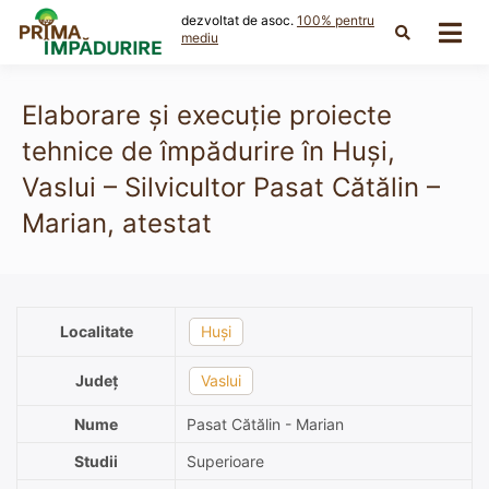
Skip
dezvoltat de asoc.
100% pentru
to
mediu
content
Elaborare și execuție proiecte
tehnice de împădurire în Huşi,
Vaslui – Silvicultor Pasat Cătălin –
Marian, atestat
Localitate
Huși
Județ
Vaslui
Nume
Pasat Cătălin - Marian
Studii
Superioare