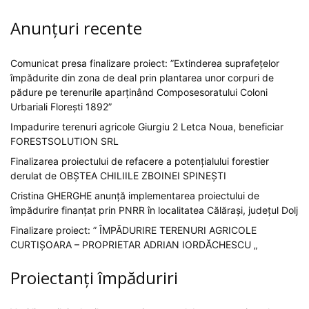
Anunțuri recente
Comunicat presa finalizare proiect: ”Extinderea suprafețelor
împădurite din zona de deal prin plantarea unor corpuri de
pădure pe terenurile aparținând Composesoratului Coloni
Urbariali Florești 1892”
Impadurire terenuri agricole Giurgiu 2 Letca Noua, beneficiar
FORESTSOLUTION SRL
Finalizarea proiectului de refacere a potențialului forestier
derulat de OBȘTEA CHILIILE ZBOINEI SPINEȘTI
Cristina GHERGHE anunță implementarea proiectului de
împădurire finanțat prin PNRR în localitatea Călărași, județul Dolj
Finalizare proiect: ” ÎMPĂDURIRE TERENURI AGRICOLE
CURTIȘOARA – PROPRIETAR ADRIAN IORDĂCHESCU „
Proiectanți împăduriri