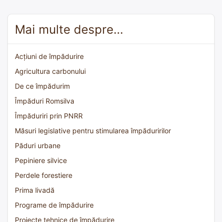
Mai multe despre…
Acțiuni de împădurire
Agricultura carbonului
De ce împădurim
Împăduri Romsilva
Împăduriri prin PNRR
Măsuri legislative pentru stimularea împăduririlor
Păduri urbane
Pepiniere silvice
Perdele forestiere
Prima livadă
Programe de împădurire
Proiecte tehnice de împădurire