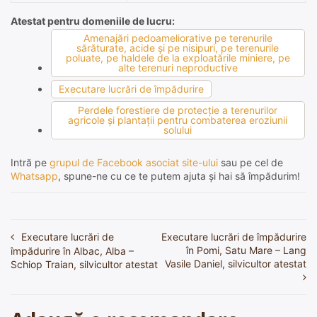
Atestat pentru domeniile de lucru:
Amenajări pedoameliorative pe terenurile
sărăturate, acide şi pe nisipuri, pe terenurile
poluate, pe haldele de la exploatările miniere, pe
alte terenuri neproductive
Executare lucrări de împădurire
Perdele forestiere de protecţie a terenurilor
agricole şi plantaţii pentru combaterea eroziunii
solului
Intră pe
grupul de Facebook asociat site-ului
sau pe cel de
Whatsapp
, spune-ne cu ce te putem ajuta și hai să împădurim!
Executare lucrări de
Executare lucrări de împădurire
Navigare
în Pomi, Satu Mare – Lang
împădurire în Albac, Alba –
în
Vasile Daniel, silvicultor atestat
Schiop Traian, silvicultor atestat
articole