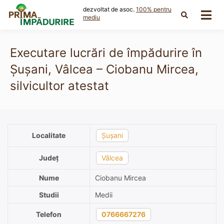
Skip
dezvoltat de asoc.
100% pentru
to
mediu
content
Executare lucrări de împădurire în
Şușani, Vâlcea – Ciobanu Mircea,
silvicultor atestat
Localitate
Şușani
Județ
Vâlcea
Nume
Ciobanu Mircea
Studii
Medii
Telefon
0766667276