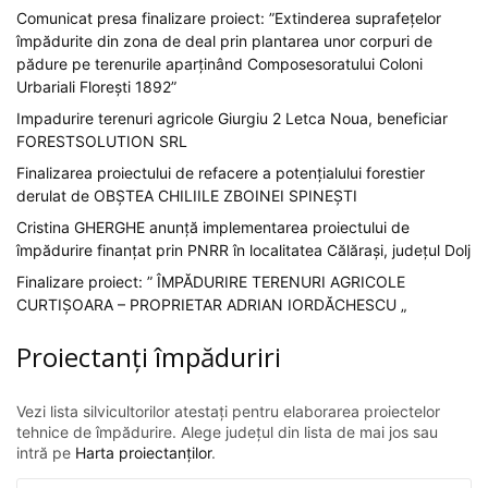
Comunicat presa finalizare proiect: ”Extinderea suprafețelor
împădurite din zona de deal prin plantarea unor corpuri de
pădure pe terenurile aparținând Composesoratului Coloni
Urbariali Florești 1892”
Impadurire terenuri agricole Giurgiu 2 Letca Noua, beneficiar
FORESTSOLUTION SRL
Finalizarea proiectului de refacere a potențialului forestier
derulat de OBȘTEA CHILIILE ZBOINEI SPINEȘTI
Cristina GHERGHE anunță implementarea proiectului de
împădurire finanțat prin PNRR în localitatea Călărași, județul Dolj
Finalizare proiect: ” ÎMPĂDURIRE TERENURI AGRICOLE
CURTIȘOARA – PROPRIETAR ADRIAN IORDĂCHESCU „
Proiectanți împăduriri
Vezi lista silvicultorilor atestați pentru elaborarea proiectelor
tehnice de împădurire. Alege județul din lista de mai jos sau
intră pe
Harta proiectanților
.