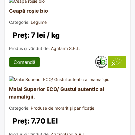
Ceapă roșie bio
Categorie:
Legume
Preț: 7 lei / kg
Produs și vândut de:
Agrifarm S.R.L.
Comandă
Malai Superior ECO/ Gustul autentic al
mamaligii.
Categorie:
Produse de morărit și panificație
Preț: 7.70 LEI
Produs și vândut de:
Agranoland S.R.L.