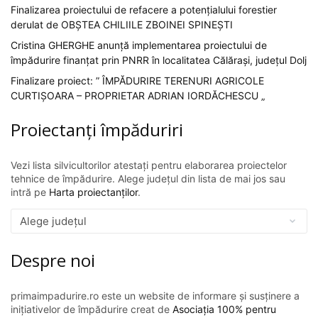
Finalizarea proiectului de refacere a potențialului forestier
derulat de OBȘTEA CHILIILE ZBOINEI SPINEȘTI
Cristina GHERGHE anunță implementarea proiectului de
împădurire finanțat prin PNRR în localitatea Călărași, județul Dolj
Finalizare proiect: ” ÎMPĂDURIRE TERENURI AGRICOLE
CURTIȘOARA – PROPRIETAR ADRIAN IORDĂCHESCU „
Proiectanți împăduriri
Vezi lista silvicultorilor atestați pentru elaborarea proiectelor
tehnice de împădurire. Alege județul din lista de mai jos sau
intră pe
Harta proiectanților
.
Despre noi
primaimpadurire.ro este un website de informare și susținere a
inițiativelor de împădurire creat de
Asociația 100% pentru