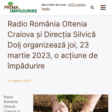
Skip
dezvoltat de asoc.
100% pentru
to
mediu
content
Radio România Oltenia
Craiova și Direcția Silvică
Dolj organizează joi, 23
martie 2023, o acțiune de
împădurire
21 martie 2023
Radio
România
Oltenia
Craiova și