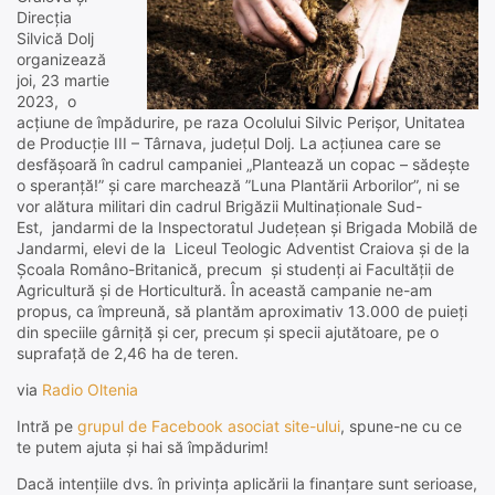
Direcția
Silvică Dolj
organizează
joi, 23 martie
2023, o
acțiune de împădurire, pe raza Ocolului Silvic Perișor, Unitatea
de Producție III – Târnava, județul Dolj. La acțiunea care se
desfășoară în cadrul campaniei „Plantează un copac – sădește
o speranță!” și care marchează ”Luna Plantării Arborilor”, ni se
vor alătura militari din cadrul Brigăzii Multinaționale Sud-
Est, jandarmi de la Inspectoratul Județean și Brigada Mobilă de
Jandarmi, elevi de la Liceul Teologic Adventist Craiova și de la
Școala Româno-Britanică, precum și studenți ai Facultății de
Agricultură și de Horticultură. În această campanie ne-am
propus, ca împreună, să plantăm aproximativ 13.000 de puieți
din speciile gârniță și cer, precum și specii ajutătoare, pe o
suprafață de 2,46 ha de teren.
via
Radio Oltenia
Intră pe
grupul de Facebook asociat site-ului
, spune-ne cu ce
te putem ajuta și hai să împădurim!
Dacă intențiile dvs. în privința aplicării la finanțare sunt serioase,