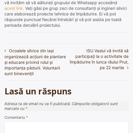
vă invităm să vă alăturați grupului de Whatsapp accesând
acest link
. Veți găsi pe grup zeci de consultanți și ingineri silvici
care elaborează proiecte tehnice de împădurire. Ei vă pot
răspunde punctual fiecărei întrebări și vă pot asista pe toată
perioada derulării proiectului.
Ocoalele silvice din Iași
ISU Vaslui vă invită să
Navigare
participați la o activitate de
organizează acțiuni de plantare
în
împădurire în lunca râului Prut,
și educare privind rolul și
pe 22 martie
importanța pădurii. Voluntarii
articole
sunt bineveniți!
Lasă un răspuns
Adresa ta de email nu va fi publicată.
Câmpurile obligatorii sunt
marcate cu
*
Comentariu
*