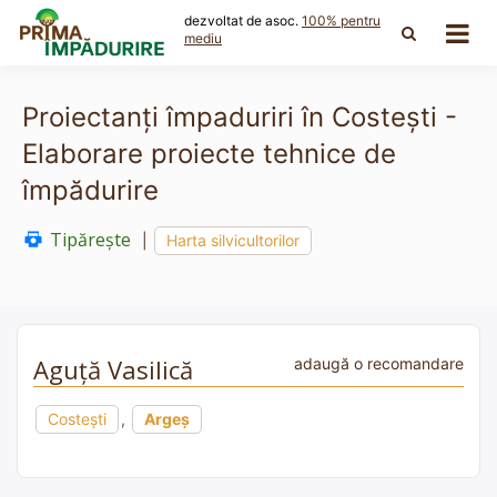
Skip
dezvoltat de asoc.
100% pentru
to
mediu
content
Proiectanți împaduriri în Costești -
Elaborare proiecte tehnice de
împădurire
Tipărește
|
Harta silvicultorilor
Aguță Vasilică
adaugă o recomandare
Costești
,
Argeș