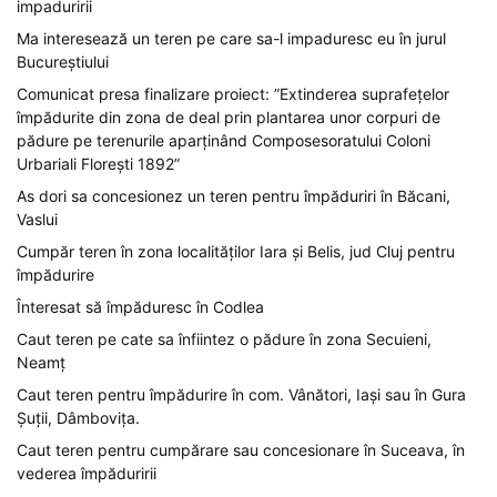
impaduririi
Ma interesează un teren pe care sa-l impaduresc eu în jurul
Bucureștiului
Comunicat presa finalizare proiect: ”Extinderea suprafețelor
împădurite din zona de deal prin plantarea unor corpuri de
pădure pe terenurile aparținând Composesoratului Coloni
Urbariali Florești 1892”
As dori sa concesionez un teren pentru împăduriri în Băcani,
Vaslui
Cumpăr teren în zona localităților Iara și Belis, jud Cluj pentru
împădurire
Înteresat să împăduresc în Codlea
Caut teren pe cate sa înfiintez o pădure în zona Secuieni,
Neamț
Caut teren pentru împădurire în com. Vânători, Iași sau în Gura
Șuții, Dâmbovița.
Caut teren pentru cumpărare sau concesionare în Suceava, în
vederea împăduririi