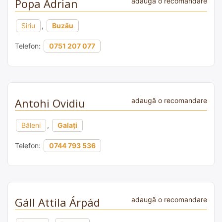
Popa Adrian
adaugă o recomandare
Siriu
,
Buzău
Telefon:
0751 207 077
Antohi Ovidiu
adaugă o recomandare
Băleni
,
Galați
Telefon:
0744 793 536
Gáll Attila Árpád
adaugă o recomandare