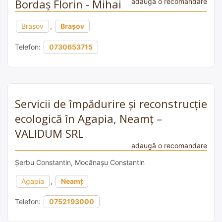
Bordaș Florin - Mihai
adaugă o recomandare
Brașov
,
Brașov
Telefon:
0730653715
Servicii de împădurire și reconstrucție
ecologică în Agapia, Neamț –
VALIDUM SRL
adaugă o recomandare
Șerbu Constantin, Mocănașu Constantin
Agapia
,
Neamț
Telefon:
0752193000