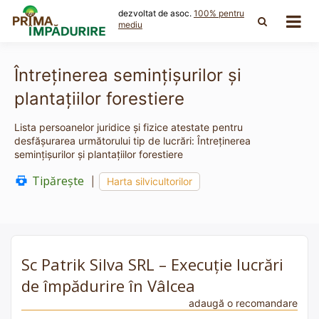
Skip
dezvoltat de asoc.
100% pentru
to
mediu
content
Întreţinerea seminţişurilor şi
plantaţiilor forestiere
Lista persoanelor juridice și fizice atestate pentru
desfășurarea următorului tip de lucrări: Întreţinerea
seminţişurilor şi plantaţiilor forestiere
Tipărește
|
Harta silvicultorilor
Sc Patrik Silva SRL – Execuție lucrări
de împădurire în Vâlcea
adaugă o recomandare