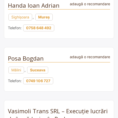
Handa Ioan Adrian
adaugă o recomandare
Sighişoara
,
Mureș
Telefon:
0758 648 492
Posa Bogdan
adaugă o recomandare
Mălini
,
Suceava
Telefon:
0749 106 727
Vasimoli Trans SRL – Execuție lucrări