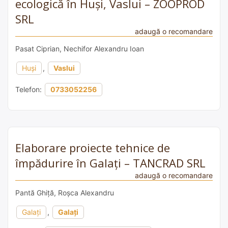
ecologică în Huși, Vaslui – ZOOPROD
SRL
adaugă o recomandare
Pasat Ciprian, Nechifor Alexandru Ioan
Huși
,
Vaslui
Telefon:
0733052256
Elaborare proiecte tehnice de
împădurire în Galați – TANCRAD SRL
adaugă o recomandare
Pantă Ghiță, Roșca Alexandru
Galați
,
Galați