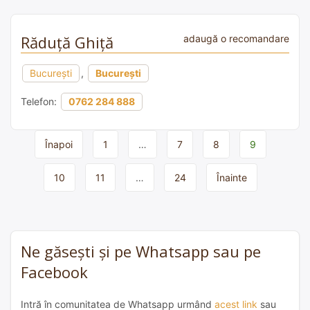
Răduță Ghiță
adaugă o recomandare
București
,
București
Telefon:
0762 284 888
Page
Înapoi
1
…
7
8
9
navigation
10
11
…
24
Înainte
Ne găsești și pe Whatsapp sau pe
Facebook
Intră în comunitatea de Whatsapp urmând
acest link
sau