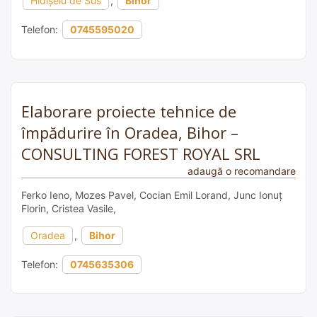
Hidișelu de Sus
,
Bihor
Telefon:
0745595020
Elaborare proiecte tehnice de
împădurire în Oradea, Bihor –
CONSULTING FOREST ROYAL SRL
adaugă o recomandare
Ferko Ieno, Mozes Pavel, Cocian Emil Lorand, Junc Ionuț
Florin, Cristea Vasile,
Oradea
,
Bihor
Telefon:
0745635306